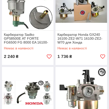
Карбюратор Sadko
Карбюратор Honda GX240
GPS8500Е AT FORTE
16100-ZE2-W71 16100-ZE2-
FG6500 FG 8000 EA 16100-
W70 для Хонда
Z5T-915 З ЕЛЕКТРО-
Немає в наявності
Немає в наявності
КЛАПАНОМ ПІД ВАКУУМНУ
ЗАСЛОНКУ
2 240
1 736
₴
₴