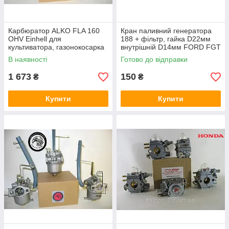
Карбюратор ALKO FLA 160
Кран паливний генератора
OHV Einhell для
188 + фільтр, гайка D22мм
культиватора, газонокосарка
внутрішній D14мм FORD FGT
Енхель, Алко
9250
В наявності
Готово до відправки
1 673
150
₴
₴
Купити
Купити