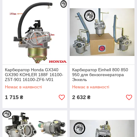
Карбюратор Honda GX340
Карбюратор Einhell 800 850
GX390 KOHLER 188F 16100-
950 для бензогенератора
Z5T-901 16100-ZF6-V01
Энхель
16100-ZF6-W31 16100-Z8T-
Немає в наявності
Немає в наявності
911 BE80M A
1 715
2 632
₴
₴