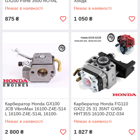
GX200 Forte 3500 ROYAL
Хонда
EINHELL BM 51 для
Немає в наявності
Немає в наявності
газонокосилок AL-KO A-B742
16100-Z4M-920
875
1 050
₴
₴
Карбюратор Honda GX100
Карбюратор Honda FG110
JCB VibroMax 16100-Z4E-S14
GX22 25 31 35NT GX50
L 16100-Z4E-S14L 16100-
HHT35S 16100-ZOZ-034
Z0D-V02 HDA 234 для
16100-Z0H-825 16100-Z0H-
Немає в наявності
Немає в наявності
віброплит HDA 275B
053 16100-Z0H-043
2 800
1 827
₴
₴