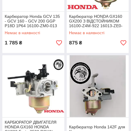
Карбюратор Honda GCV 135
Карбюратор HONDA GX160
- GCV 160 - GCV 200 GGP
GX200 З ВІДСТОЙНИКОМ
P18D 1P64 16100-ZM0-013
16100-Z4M-922 16013-ZE0-
16100-ZM0-804 HRB216
005
Немає в наявності
Немає в наявності
HRT216 0440009
1 785
875
₴
₴
КАРБЮРАТОР ДВИГАТЕЛЯ
HONDA GX160 HONDA
Карбюратор Honda 142F для