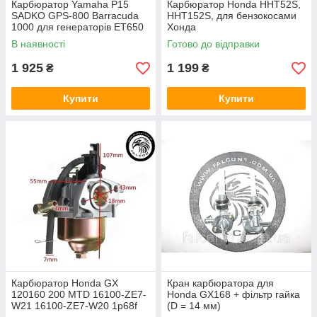
Карбюратор Yamaha P15
Карбюратор Honda HHT52S,
SADKO GPS-800 Barracuda
HHT152S, для бензокосами
1000 для генераторів ET650
Хонда
ET950 TG950 LT950, 1E45F
В наявності
Готово до відправки
1 925
1 199
₴
₴
Купити
Купити
Карбюратор Honda GX
Кран карбюратора для
120160 200 MTD 16100-ZE7-
Honda GX168 + фільтр гайка
W21 16100-ZE7-W20 1р68f
(D = 14 мм)