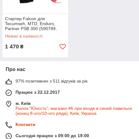
Стартер Falcon для
Tecumseh, MTD, Enduro,
Partner PSB 300 (590789,
590733, 590749, 590749A
Немає в наявності
590704 590748 590788 для
снігоприбирача
1 470
₴
Про нас
97% позитивних з 511 відгуків за рік
Працює з 22.12.2017
м. Київ
Рынок "Юность", магазин #6 при входе в синий павильон
(конец 8-ого/10-ого ряда), Київ, Україна
Контакти
Сьогодні працює з 09:00 до 19:00