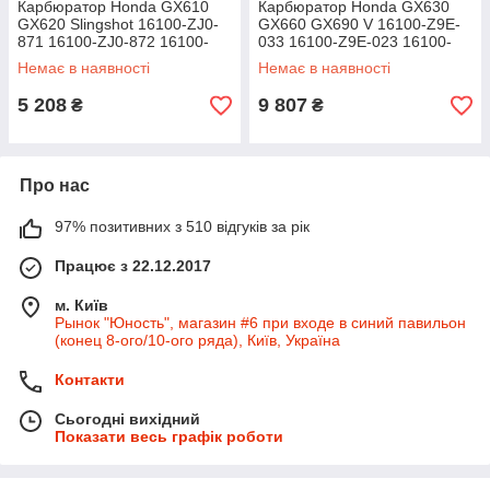
Карбюратор Honda GX610
Карбюратор Honda GX630
GX620 Slingshot 16100-ZJ0-
GX660 GX690 V 16100-Z9E-
871 16100-ZJ0-872 16100-
033 16100-Z9E-023 16100-
ZJ1-872 16100-ZJ1-892
Z9E-003
Немає в наявності
Немає в наявності
2V77F 2V78F
5 208
9 807
₴
₴
Про нас
97% позитивних з 510 відгуків за рік
Працює з 22.12.2017
м. Київ
Рынок "Юность", магазин #6 при входе в синий павильон
(конец 8-ого/10-ого ряда), Київ, Україна
Контакти
Сьогодні вихідний
Показати весь графік роботи