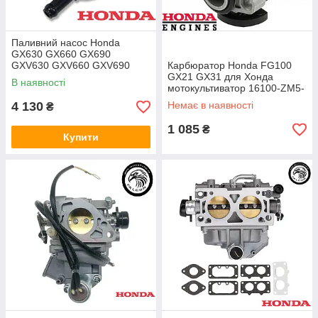
Паливний насос Honda
GX630 GX660 GX690
GXV630 GXV660 GXV690
Карбюратор Honda FG100
GX630R GX660R GX690R
GX21 GX31 для Хонда
В наявності
GXV630R Barikell EB10000
мотокультиватор 16100-ZM5-
GEN SET 16700-Z6L003
803
4 130
Немає в наявності
₴
1 085
₴
Купити