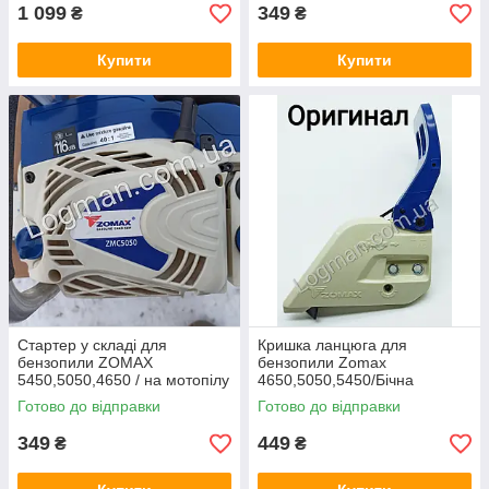
1 099
349
₴
₴
Купити
Купити
Стартер у складі для
Кришка ланцюга для
бензопили ZOMAX
бензопили Zomax
5450,5050,4650 / на мотопілу
4650,5050,5450/Бічна
Зомакс ЗМ/ЗМС пускач/
крихітка ланцеюга на
Готово до відправки
Готово до відправки
заводька/стартера Зо
мотопилу Зомакс/Зомах
(ОРІГИНАЛ)
349
449
₴
₴