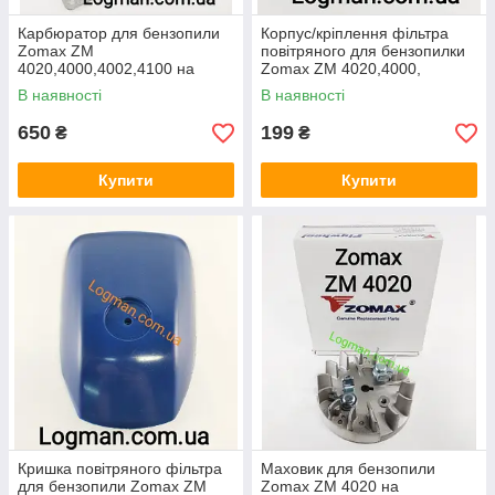
Карбюратор для бензопили
Корпус/кріплення фільтра
Zomax ZM
повітряного для бензопилки
4020,4000,4002,4100 на
Zomax ZM 4020,4000,
бензопилу Зомакс (Оригінал
4002,4100 на бензопилу
В наявності
В наявності
(
Зомакс (Оригінал (
650
199
₴
₴
Купити
Купити
Кришка повітряного фільтра
Маховик для бензопили
для бензопили Zomax ZM
Zomax ZM 4020 на