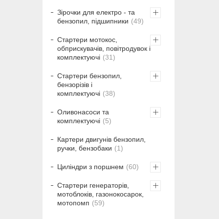
Зірочки для електро - та
бензопил, підшипники
49
Стартери мотокос,
обприскувачів, повітродувок і
комплектуючі
31
Стартери бензопил,
бензорізів і
комплектуючі
38
Оливонасоси та
комплектуючі
5
Картери двигунів бензопил,
ручки, бензобаки
1
Циліндри з поршнем
60
Стартери генераторів,
мотоблоків, газонокосарок,
мотопомп
59