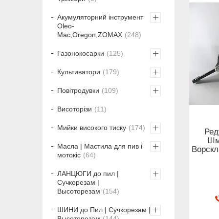
Акумуляторний інструмент
Oleo-
Mac,Oregon,ZOMAX
248
Газонокосарки
125
Культиватори
179
Повітродувки
109
Висоторізи
11
Мийки високого тиску
174
Ред
Шм
Масла | Мастила для пив і
Ворскл
мотокіс
64
ЛАНЦЮГИ до пил |
Сучкорезам |
Высоторезам
154
ШИНИ до Пил | Сучкорезам |
Высоторезам
144