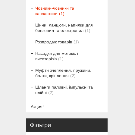
Човники-човники та
запчастини
1
Шини, ланцюги, напилки для
бензопил та електропил
1
Розпродаж товарів
1
Насадки для мотокіс і
висоторізів
1
Муфти зчеплення, пружини,
болти, кріплення
2
Шланги паливні, імпульсні та
олійні
2
Акция!
Фільтри