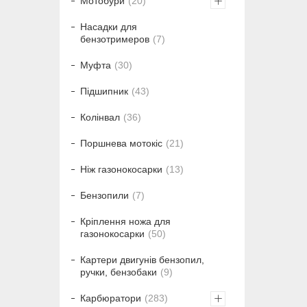
Мотобури
20
Насадки для
бензотримеров
7
Муфта
30
Підшипник
43
Колінвал
36
Поршнева мотокіс
21
Ніж газонокосарки
13
Бензопили
7
Кріплення ножа для
газонокосарки
50
Картери двигунів бензопил,
ручки, бензобаки
9
Карбюратори
283