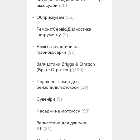
аксесуари
18
Обприскувачі
36
Ремонт/Сервіс/Діагностика
інструменту
2
Ножі і запчастини на
газонокосарки
97
Запчастини Briggs & Stratton
(Бріггс Страттон)
100
Поршневі кільця для
бензопили/мотокоси
10
Сувеніри
5
Насадки на мотокосу
93
Запчастини для двигуна
4T
21