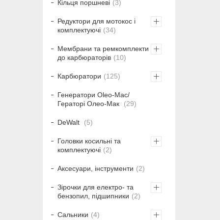
Кільця поршневі
3
Редуктори для мотокос і
комплектуючі
34
Мембрани та ремкомплекти
до карбюраторів
10
Карбюратори
125
Генератори Oleo-Mac/
Гераторі Олео-Мак
29
DeWalt
5
Головки косильні та
комплектуючі
2
Аксесуари, інструменти
2
Зірочки для електро- та
бензопил, підшипники
2
Сальники
4