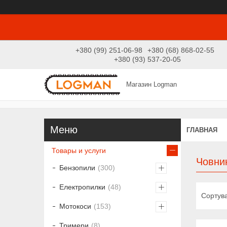
+380 (99) 251-06-98
+380 (68) 868-02-55
+380 (93) 537-20-05
Магазин Logman
ГЛАВНАЯ
Товары и услуги
Човник
Бензопили
300
Електропилки
48
Мотокоси
153
Тримери
8