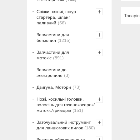
Свічки, ключі, шнур
стартера, шланг
паливний
56
Запчастини для
бензопил
1215
Запчастини для
мотокіс
891
Запчастини до
электропиле
3
Двигуна, Мотори
73
Ножі, косильні головки,
волосінь для газонокосарок/
мотокіс/тримерів
151
Заточувальний інструмент
для ланцюгових пилок
180
Захисне обладнання та