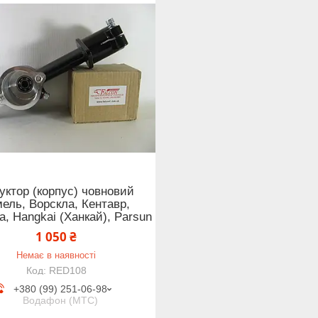
уктор (корпус) човновий
ель, Ворскла, Кентавр,
а, Hangkai (Ханкай), Parsun
1 050 ₴
Немає в наявності
RED108
+380 (99) 251-06-98
Водафон (МТС)