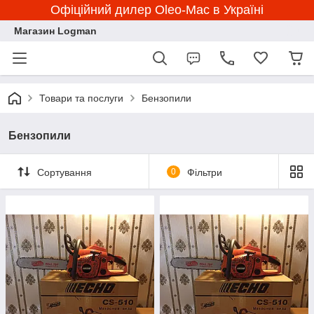
Офіційний дилер Oleo-Mac в Україні
Магазин Logman
Товари та послуги
Бензопили
Бензопили
Сортування
0
Фільтри