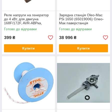
Реле напруги на генератор
Зарядна станція Oleo-Mac
до 4 кВт, для двигуна
PSi 1650 (65019006) Олео-
168F/172F, AVR-АВРка,
Мак паверстанція
Шоколадка на генератора
Готово до відправки
Готово до відправки
бензиновый
399
38 996
₴
₴
Купити
Купити