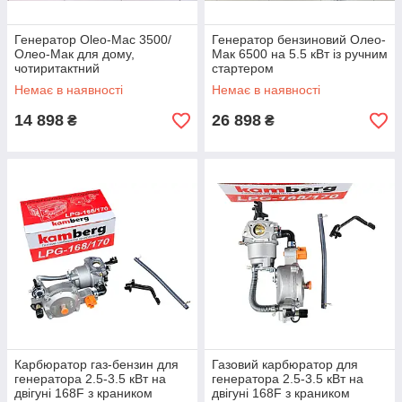
Генератор Oleo-Mac 3500/
Генератор бензиновий Олео-
Олео-Мак для дому,
Мак 6500 на 5.5 кВт із ручним
чотиритактний
стартером
Немає в наявності
Немає в наявності
14 898
26 898
₴
₴
Карбюратор газ-бензин для
Газовий карбюратор для
генератора 2.5-3.5 кВт на
генератора 2.5-3.5 кВт на
двігуні 168F з краником
двігуні 168F з краником