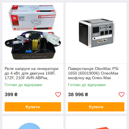
Реле напруги на генератори
Паверстанція OleoMac PSi
до 4 кВт, для двигуна 168F,
1650 (65019006) ОлеоМак
172F, 210F AVR-АВРка,
екофлоу від Олео-Мак
Шоколадка на генератори
Готово до відправки
Готово до відправки
бензинові
399
38 996
₴
₴
Купити
Купити