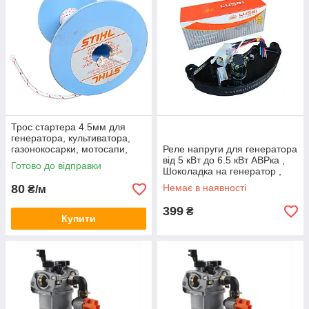
Трос стартера 4.5мм для
генератора, культиватора,
газонокосарки, мотосапи,
Реле напруги для генератора
бура, лодочного двигуна
від 5 кВт до 6.5 кВт АВРка ,
Готово до відправки
(00009302213)
Шоколадка на генератор ,
регулятор напруги
80
Немає в наявності
₴/м
399
₴
Купити