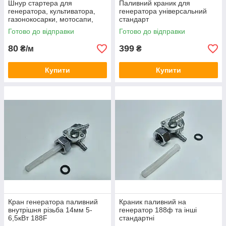
Шнур стартера для
Паливний краник для
генератора, культиватора,
генератора універсальний
газонокосарки, мотосапи,
стандарт
бура, лодочного двигуна
Готово до відправки
Готово до відправки
(00009302213)
80
399
₴/м
₴
Купити
Купити
Кран генератора паливний
Краник паливний на
внутрішня різьба 14мм 5-
генератор 188ф та інші
6,5кВт 188F
стандартні