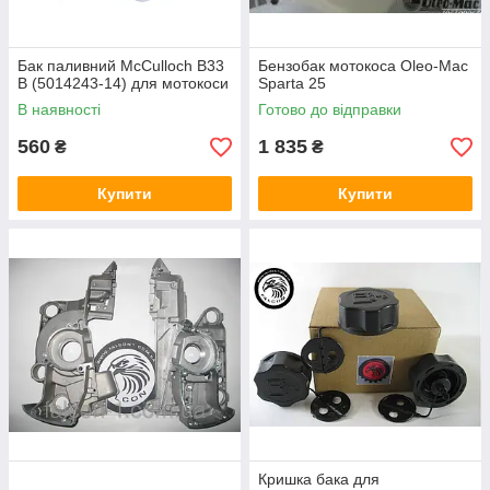
Бак паливний McCulloch B33
Бензобак мотокоса Oleo-Mac
B (5014243-14) для мотокоси
Sparta 25
В наявності
Готово до відправки
560
1 835
₴
₴
Купити
Купити
Кришка бака для