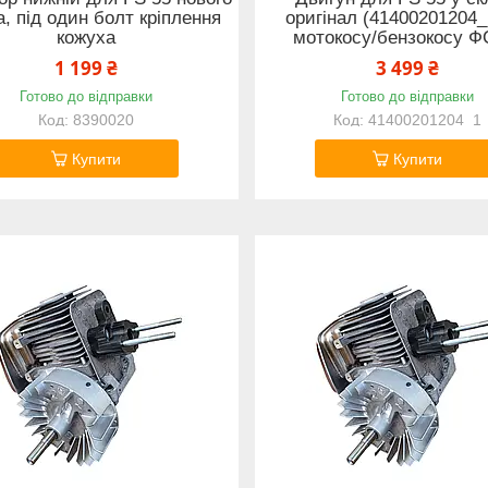
а, під один болт кріплення
оригінал (41400201204_
кожуха
мотокосу/бензокосу Ф
1 199 ₴
3 499 ₴
Готово до відправки
Готово до відправки
8390020
41400201204_1
Купити
Купити