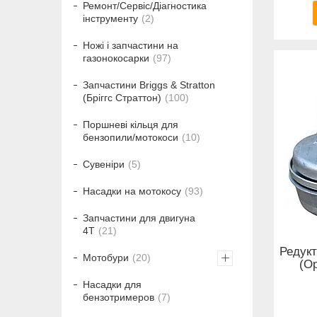
Ремонт/Сервіс/Діагностика
інструменту
2
Ножі і запчастини на
газонокосарки
97
Запчастини Briggs & Stratton
(Бріггс Страттон)
100
Поршневі кільця для
бензопили/мотокоси
10
Сувеніри
5
Насадки на мотокосу
93
Запчастини для двигуна
4T
21
Редукт
Мотобури
20
(Ор
Насадки для
бензотримеров
7