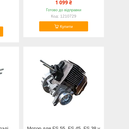
1 099 ₴
Готово до відправки
1210729
Купити
ладі
Мотор для FS 55, FS 45, FS 38 у