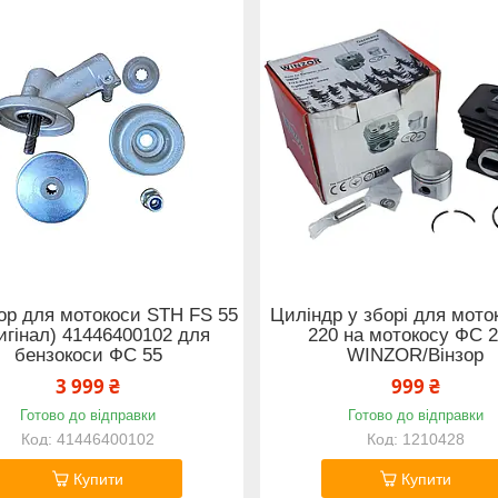
ор для мотокоси STH FS 55
Циліндр у зборі для мото
игінал) 41446400102 для
220 на мотокосу ФС 2
бензокоси ФС 55
WINZOR/Вінзор
3 999 ₴
999 ₴
Готово до відправки
Готово до відправки
41446400102
1210428
Купити
Купити