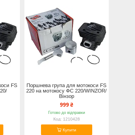
коси FS
Поршнева група для мотокоси FS
20/
220 на мотокосу ФС 220/WINZOR/
Вінзор
999 ₴
Готово до відправки
1210428
Купити