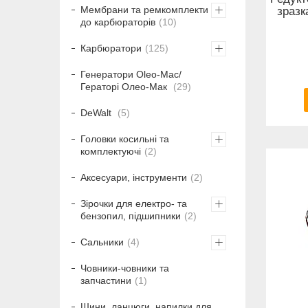
Мембрани та ремкомплекти
зразк
до карбюраторів
10
Карбюратори
125
Генератори Oleo-Mac/
Гераторі Олео-Мак
29
DeWalt
5
Головки косильні та
комплектуючі
2
Аксесуари, інструменти
2
Зірочки для електро- та
бензопил, підшипники
2
Сальники
4
Човники-човники та
запчастини
1
Шини, ланцюги, напилки для