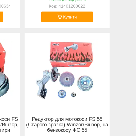
00634
41401200622
Купити
коси FS
Редуктор для мотокоси FS 55
/Вінзор,
(Старого зразка) Winzor/Вінзор, на
отири
бензокосу ФС 55