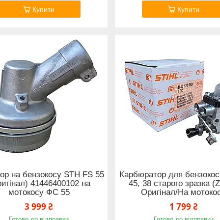
Купити
Купити
ор на бензокосу STH FS 55
Карбюратор для бензокос
игінал) 41446400102 на
45, 38 старого зразка (
мотокосу ФС 55
Оригінал/На мотоко
3 999 ₴
1 799 ₴
Готово до відправки
Готово до відправки