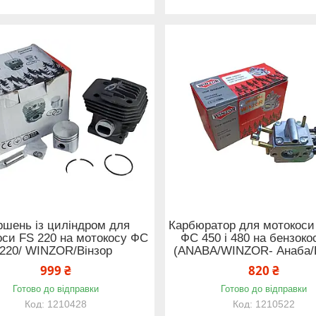
ршень із циліндром для
Карбюратор для мотокоси
оси FS 220 на мотокосу ФС
ФС 450 і 480 на бензок
220/ WINZOR/Вінзор
(ANABA/WINZOR- Анаба/В
999 ₴
820 ₴
Готово до відправки
Готово до відправки
1210428
1210522