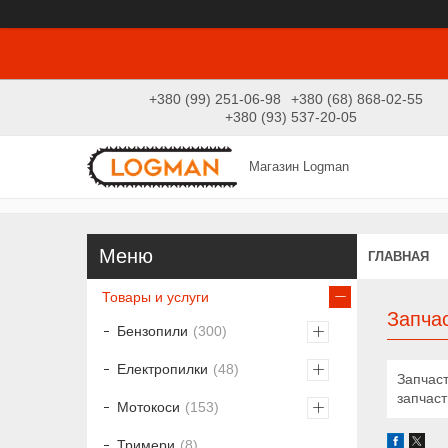
+380 (99) 251-06-98
+380 (68) 868-02-55
+380 (93) 537-20-05
Магазин Logman
ГЛАВНАЯ
Товары и услуги
Запча
Бензопили
300
Електропилки
48
Запчаст
запчас
Мотокоси
153
Тримери
8