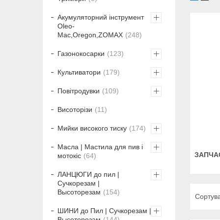
Акумуляторний інструмент
Oleo-
Mac,Oregon,ZOMAX
248
Газонокосарки
123
Культиватори
179
Повітродувки
109
Висоторізи
11
Мийки високого тиску
174
Масла | Мастила для пив і
ЗАПЧА
мотокіс
64
ЛАНЦЮГИ до пил |
Сучкорезам |
Высоторезам
154
ШИНИ до Пил | Сучкорезам |
Высоторезам
144