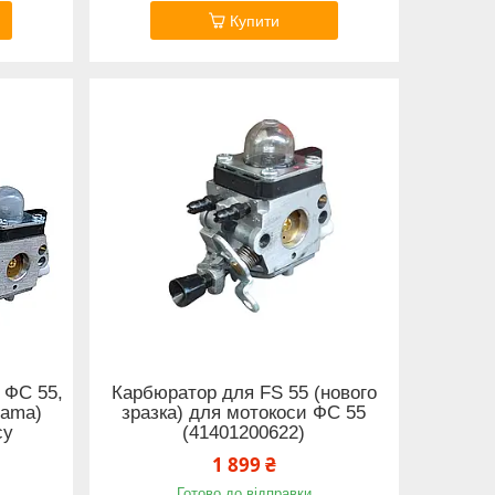
Купити
 ФС 55,
Карбюратор для FS 55 (нового
Zama)
зразка) для мотокоси ФС 55
су
(41401200622)
1 899 ₴
Готово до відправки