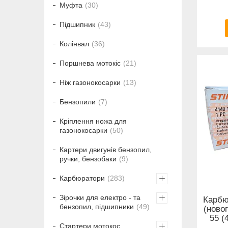
Муфта
30
Підшипник
43
Колінвал
36
Поршнева мотокіс
21
Ніж газонокосарки
13
Бензопили
7
Кріплення ножа для
газонокосарки
50
Картери двигунів бензопил,
ручки, бензобаки
9
Карбюратори
283
Зірочки для електро - та
Карбю
бензопил, підшипники
49
(ново
55 
Стартери мотокос,