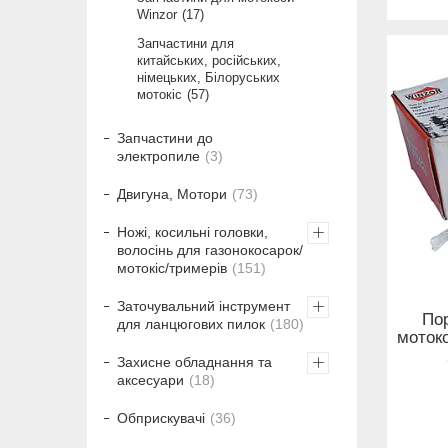
Winzor
17
Запчастини для
китайських, російських,
німецьких, Білоруських
мотокіс
57
Запчастини до
электропиле
3
Двигуна, Мотори
73
Ножі, косильні головки,
волосінь для газонокосарок/
мотокіс/тримерів
151
Заточувальний інструмент
По
для ланцюгових пилок
180
моток
Захисне обладнання та
аксесуари
18
Обприскувачі
36