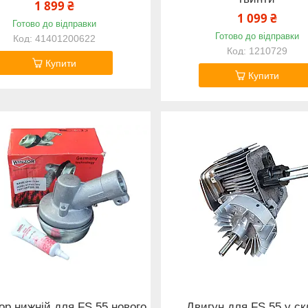
1 899 ₴
1 099 ₴
Готово до відправки
Готово до відправки
41401200622
1210729
Купити
Купити
ор нижній для FS 55 нового
Двигун для FS 55 у ск