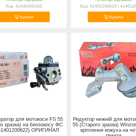
41446400102
41401200619 / 414012
Купити
Купити
ратор для мотокоси FS 55
Редуктор нижній для мото
го зразка) на бензокосу ФС
55 (Старого зразка) Winzor
(41401200622) ОРИГИНАЛ
кріплення кожуха на ч
гвинти