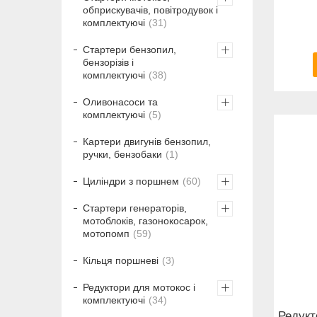
обприскувачів, повітродувок і
комплектуючі
31
Стартери бензопил,
бензорізів і
комплектуючі
38
Оливонасоси та
комплектуючі
5
Картери двигунів бензопил,
ручки, бензобаки
1
Циліндри з поршнем
60
Стартери генераторів,
мотоблоків, газонокосарок,
мотопомп
59
Кільця поршневі
3
Редуктори для мотокос і
комплектуючі
34
Редукт