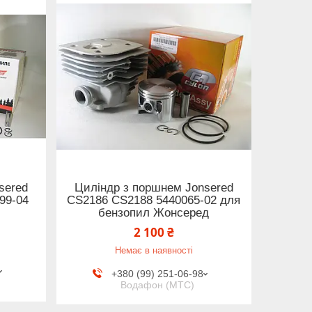
sered
Циліндр з поршнем Jonsered
99-04
CS2186 CS2188 5440065-02 для
бензопил Жонсеред
2 100 ₴
Немає в наявності
+380 (99) 251-06-98
Водафон (МТС)