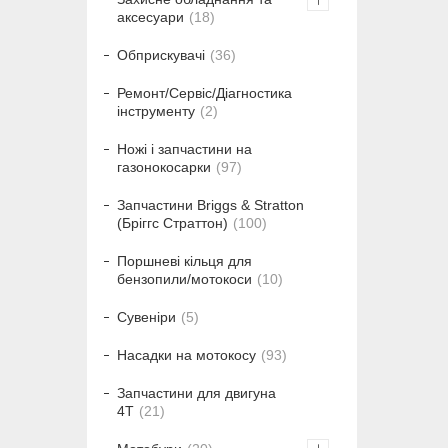
аксесуари
18
Обприскувачі
36
Ремонт/Сервіс/Діагностика
інструменту
2
Ножі і запчастини на
газонокосарки
97
Запчастини Briggs & Stratton
(Бріггс Страттон)
100
Поршневі кільця для
бензопили/мотокоси
10
Сувеніри
5
Насадки на мотокосу
93
Запчастини для двигуна
4T
21