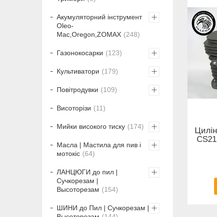
Акумуляторний інструмент
Oleo-
Mac,Oregon,ZOMAX
248
Газонокосарки
123
Культиватори
179
Повітродувки
109
Висоторізи
11
Мийки високого тиску
174
Цилі
CS21
Масла | Мастила для пив і
мотокіс
64
ЛАНЦЮГИ до пил |
Сучкорезам |
Высоторезам
154
ШИНИ до Пил | Сучкорезам |
Высоторезам
144