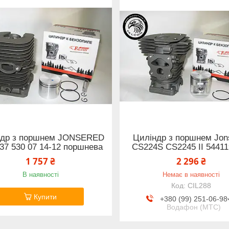
ндр з поршнем JONSERED
Циліндр з поршнем Jon
37 530 07 14-12 поршнева
CS224S CS2245 II 54411
1 757 ₴
2 296 ₴
В наявності
Немає в наявності
CIL288
Купити
+380 (99) 251-06-98
Водафон (МТС)