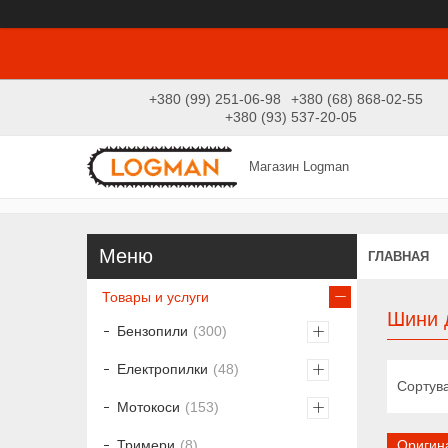
+380 (99) 251-06-98
+380 (68) 868-02-55
+380 (93) 537-20-05
Магазин Logman
ГЛАВНАЯ
Товары и услуги
Шини д
Бензопили
300
Електропилки
48
Мотокоси
153
Оригин
Тримери
8