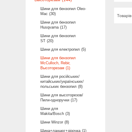
Шини для бензопил Oleo-
Mac
30
Шини для бензопил
Husqvarna
17
Шини для бензопил
ST
20
Шини для електропил
5
Шини для бензопил
McCulloch, Rebir,
Высоторезам
1
Шини для російських/
китайських/українських/
польських бензопил
8
Шини для высоторезов/
Пили-одноручки
17
Шини для
Makita/Bosch
3
Шини Winzor
8
Шина+ланцюг+зірочка
1