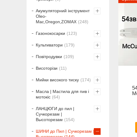
Акумуляторний інструмент
Oleo-
Mac,Oregon,ZOMAX
248
Газонокосарки
123
Культиватори
179
Повітродувки
109
Висоторізи
11
Мийки високого тиску
174
5
Масла | Мастила для пив і
M
мотокіс
64
ЛАНЦЮГИ до пил |
Сучкорезам |
Высоторезам
154
ШИНИ до Пил | Сучкорезам |
Высоторезам
144