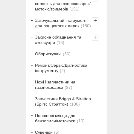
волосінь для газонокосарок/
мотокіс/тримерів
151
Заточувальний інструмент
для ланцюгових пилок
180
Захисне обладнання та
аксесуари
18
Обприскувачі
36
Ремонт/Сервіс/Діагностика
інструменту
2
Ножі і запчастини на
газонокосарки
97
Запчастини Briggs & Stratton
(Бріггс Страттон)
100
Поршневі кільця для
бензопили/мотокоси
10
Сувеніри
5