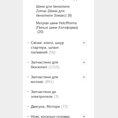
Шини для бензопили
Zomax (Шини для
бензопили Зомакс)
9
Метрові шини Holzffforma
(Пильні шини Холзформа)
20
Свічки, ключі, шнур
стартера, шланг
паливний
56
Запчастини для
бензопил
1215
Запчастини для
мотокіс
891
Запчастини до
электропиле
3
Двигуна, Мотори
73
Ножі, косильні головки,