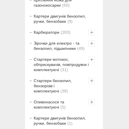
Кріплення ножа для
газонокосарки
50
Картери двигунів бензопил,
ручки, бензобаки
9
Карбюратори
283
Зірочки для електро - та
бензопил, підшипники
49
Стартери мотокос,
обприскувачів, повітродувок і
комплектуючі
31
Стартери бензопил,
бензорізів і
комплектуючі
38
Оливонасоси та
комплектуючі
5
Картери двигунів бензопил,
ручки, бензобаки
1