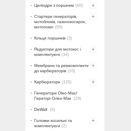
Циліндри з поршнем
60
Стартери генераторів,
мотоблоків, газонокосарок,
мотопомп
59
Кільця поршневі
3
Редуктори для мотокос і
комплектуючі
34
Мембрани та ремкомплекти
до карбюраторів
10
Карбюратори
125
Генератори Oleo-Mac/
Гераторі Олео-Мак
29
DeWalt
5
Головки косильні та
комплектуючі
2