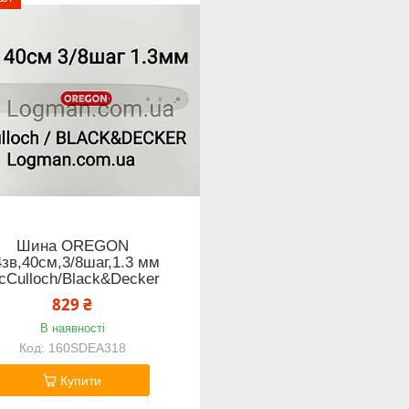
Шина OREGON
4зв,40см,3/8шаг,1.3 мм
cCulloch/Black&Decker
829 ₴
В наявності
160SDEA318
Купити