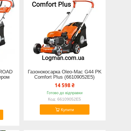
 ROAD
Газонокосарка Oleo-Mac G44 PK
ером
Comfort Plus (66109052E5)
14 598 ₴
Готово до відправки
66109052E5
Купити