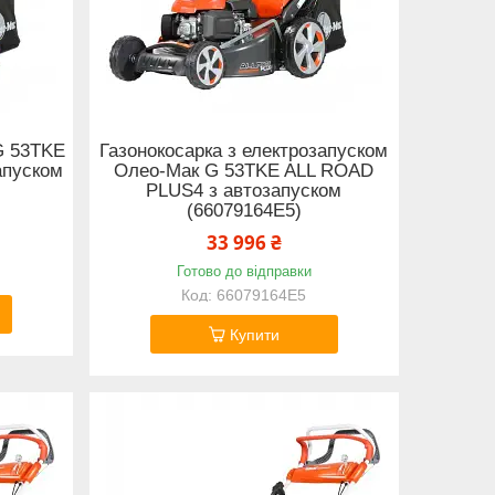
G 53TKE
Газонокосарка з електрозапуском
апуском
Олео-Мак G 53TKE ALL ROAD
PLUS4 з автозапуском
(66079164E5)
33 996 ₴
Готово до відправки
66079164E5
Купити