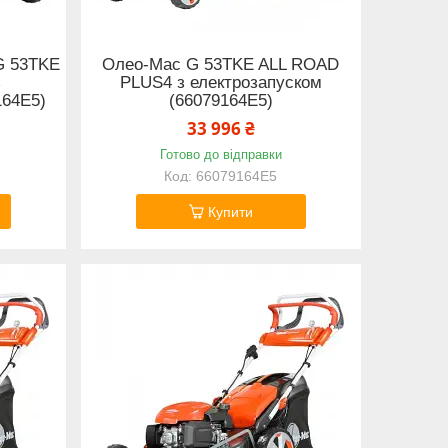
G 53TKE
Олео-Маc G 53TKE ALL ROAD
з
PLUS4 з електрозапуском
164E5)
(66079164E5)
33 996 ₴
Готово до відправки
66079164E5
Купити