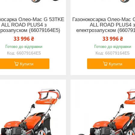
косарка Олео-Маc G 53TKE
Газонокосарка Олео-Мас 
ALL ROAD PLUS4 з
ALL ROAD PLUS4 
трозапуском (66079164E5)
електрозапуском (66079
33 996 ₴
33 996 ₴
Готово до відправки
Готово до відправки
66079164E5
66079164E5
Купити
Купити