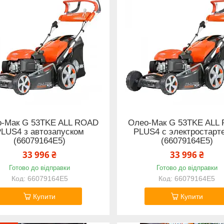
-Мак G 53TKE ALL ROAD
Олео-Мак G 53TKE ALL
LUS4 з автозапуском
PLUS4 с электростарт
(66079164E5)
(66079164E5)
33 996 ₴
33 996 ₴
Готово до відправки
Готово до відправки
66079164E5
66079164E5
Купити
Купити