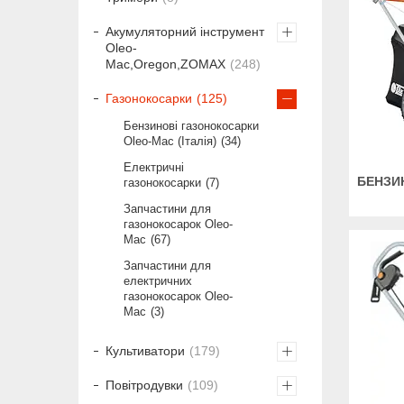
Акумуляторний інструмент
Oleo-
Mac,Oregon,ZOMAX
248
Газонокосарки
125
Бензинові газонокосарки
Oleo-Mac (Італія)
34
Електричні
БЕНЗИ
газонокосарки
7
Запчастини для
газонокосарок Oleo-
Mac
67
Запчастини для
електричних
газонокосарок Oleo-
Mac
3
Культиватори
179
Повітродувки
109