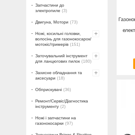
Запчастини до
электропиле
3
Газоно
Двигуна, Мотори
73
елек
Ножі, косильні головки,
волосінь для газонокосарок/
мотокіс/тримерів
151
Заточувальний інструмент
для ланцюгових пилок
180
Захисне обладнання та
аксесуари
18
Обприскувачі
36
Ремонт/Сервіс/Діагностика
інструменту
2
Ножі і запчастини на
газонокосарки
97
Запчастини Briggs & Stratton