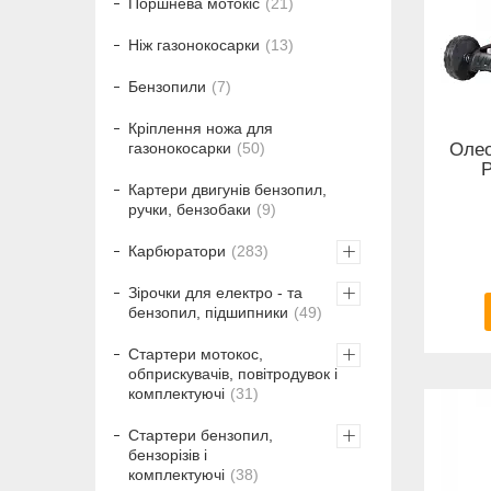
Поршнева мотокіс
21
Ніж газонокосарки
13
Бензопили
7
Кріплення ножа для
газонокосарки
50
Олео
P
Картери двигунів бензопил,
ручки, бензобаки
9
Карбюратори
283
Зірочки для електро - та
бензопил, підшипники
49
Стартери мотокос,
обприскувачів, повітродувок і
комплектуючі
31
Стартери бензопил,
бензорізів і
комплектуючі
38