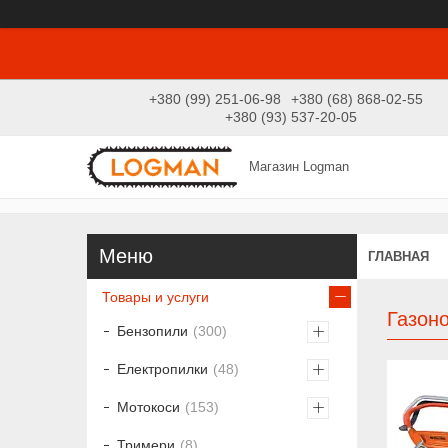
+380 (99) 251-06-98
+380 (68) 868-02-55
+380 (93) 537-20-05
Магазин Logman
ГЛАВНАЯ
Товары и услуги
Газон
Бензопили
300
Електропилки
48
Мотокоси
153
Тримери
8