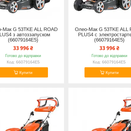
-Мак G 53TKE ALL ROAD
Олео-Мак G 53TKE ALL
LUS4 з автоззапуском
PLUS4 с электростарт
(66079164E5)
(66079164E5)
33 996 ₴
33 996 ₴
Готово до відправки
Готово до відправки
66079164E5
66079164E5
Купити
Купити