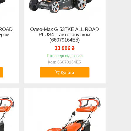
 ROAD
Олео-Мак G 53TKE ALL ROAD
ером
PLUS4 з автозапуском
(66079164E5)
33 996 ₴
Готово до відправки
66079164E5
Купити