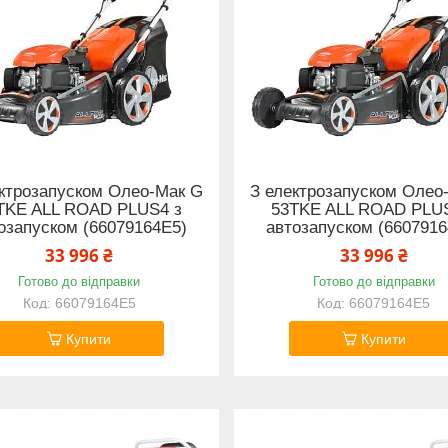
ктрозапуском Олео-Мак G
З електрозапуском Олео
TKE ALL ROAD PLUS4 з
53TKE ALL ROAD PLU
озапуском (66079164E5)
автозапуском (6607916
33 996 ₴
33 996 ₴
Готово до відправки
Готово до відправки
66079164E5
66079164E5
Купити
Купити