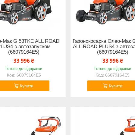
-Мак G 53TKE ALL ROAD
Газонокосарка Олео-Мак 
LUS4 з автозапуском
ALL ROAD PLUS4 з автоз
(66079164E5)
(66079164E5)
33 996 ₴
33 996 ₴
Готово до відправки
Готово до відправки
66079164E5
66079164E5
Купити
Купити