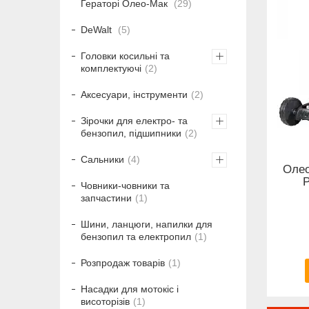
Гераторі Олео-Мак
29
DeWalt
5
Головки косильні та
комплектуючі
2
Аксесуари, інструменти
2
Зірочки для електро- та
бензопил, підшипники
2
Сальники
4
Олео
P
Човники-човники та
запчастини
1
Шини, ланцюги, напилки для
бензопил та електропил
1
Розпродаж товарів
1
Насадки для мотокіс і
висоторізів
1