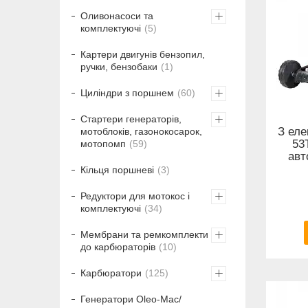
Оливонасоси та
комплектуючі
5
Картери двигунів бензопил,
ручки, бензобаки
1
Циліндри з поршнем
60
Стартери генераторів,
З еле
мотоблоків, газонокосарок,
53
мотопомп
59
авт
Кільця поршневі
3
Редуктори для мотокос і
комплектуючі
34
Мембрани та ремкомплекти
до карбюраторів
10
Карбюратори
125
Генератори Oleo-Mac/