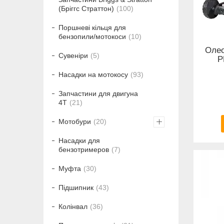
(Бріггс Страттон)
100
Поршневі кільця для
бензопили/мотокоси
10
Олео
Сувеніри
5
P
Насадки на мотокосу
93
Запчастини для двигуна
4T
21
Мотобури
20
Насадки для
бензотримеров
7
Муфта
30
Підшипник
43
Колінвал
36