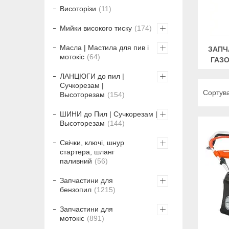
Висоторізи
11
Мийки високого тиску
174
Масла | Мастила для пив і
ЗАПЧ
мотокіс
64
ГАЗ
ЛАНЦЮГИ до пил |
Сучкорезам |
Высоторезам
154
ШИНИ до Пил | Сучкорезам |
Высоторезам
144
Свічки, ключі, шнур
стартера, шланг
паливний
56
Запчастини для
бензопил
1215
Запчастини для
мотокіс
891