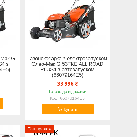
-Мак G
Газонокосарка з електрозапуском
S4 з
Олео-Мак G 53TKE ALL ROAD
4E5)
PLUS4 з автозапуском
(66079164E5)
33 996 ₴
Готово до відправки
66079164E5
Купити
Топ продаж