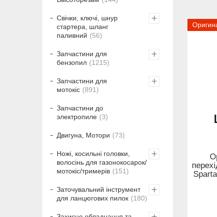
Свічки, ключі, шнур
Оригин
стартера, шланг
паливний
56
Запчастини для
бензопил
1215
Запчастини для
мотокіс
891
Запчастини до
электропиле
3
Двигуна, Мотори
73
Ножі, косильні головки,
О
волосінь для газонокосарок/
перехі
мотокіс/тримерів
151
Sparta
Заточувальний інструмент
для ланцюгових пилок
180
Захисне обладнання та