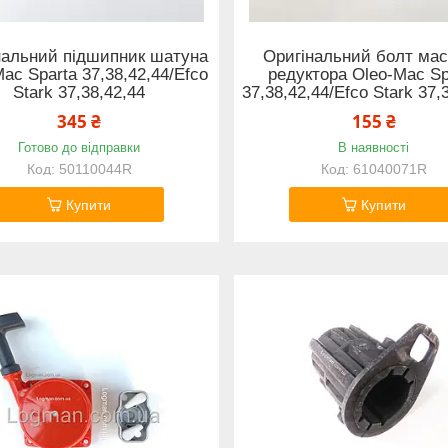
нальний підшипник шатуна
Оригінальний болт ма
ac Sparta 37,38,42,44/Efco
редуктора Oleo-Mac Sp
Stark 37,38,42,44
37,38,42,44/Efco Stark 37,
345 ₴
155 ₴
Готово до відправки
В наявності
50110044R
61040071R
Купити
Купити