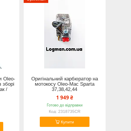
и Oleo-
Оригінальний карбюратор на
в зборі
мотокосу Oleo-Mac Sparta
ак /
37,38,42,44
1 949 ₴
Готово до відправки
2318735CR
Купити