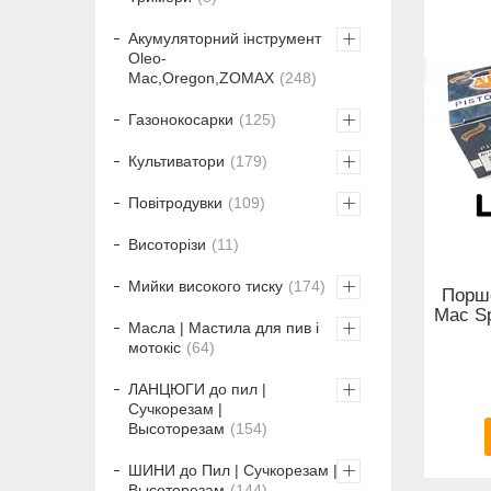
Акумуляторний інструмент
Oleo-
Mac,Oregon,ZOMAX
248
Газонокосарки
125
Культиватори
179
Повітродувки
109
Висоторізи
11
Мийки високого тиску
174
Порше
Mac Sp
Масла | Мастила для пив і
мотокіс
64
ЛАНЦЮГИ до пил |
Сучкорезам |
Высоторезам
154
ШИНИ до Пил | Сучкорезам |
Высоторезам
144