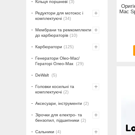
Кільця поршневі
3
Оригі
Mac Sp
Редуктори для мотокос і
комплектуючі
34
Мембрани та ремкомплекти
до карбюраторів
10
Карбюратори
125
Генератори Oleo-Mac/
Гераторі Олео-Мак
29
DeWalt
5
Головки косильні та
комплектуючі
2
Аксесуари, інструменти
2
Зірочки для електро- та
бензопил, підшипники
2
Сальники
4