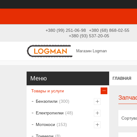
+380 (99) 251-06-98
+380 (68) 868-02-55
+380 (93) 537-20-05
Магазин Logman
ГЛАВНАЯ
Товары и услуги
Запчас
Бензопили
300
Електропилки
48
Мотокоси
153
Тримери
8