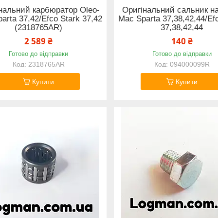
нальний карбюратор Oleo-
Оригінальний сальник на
arta 37,42/Efco Stark 37,42
Mac Sparta 37,38,42,44/Ef
(2318765AR)
37,38,42,44
2 589 ₴
140 ₴
Готово до відправки
Готово до відправки
2318765AR
094000099R
Купити
Купити