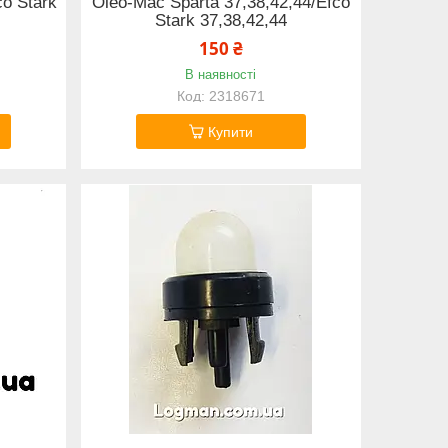
co Stark
Oleo-Mac Sparta 37,38,42,44/Efco
Stark 37,38,42,44
150 ₴
В наявності
2318671
Купити