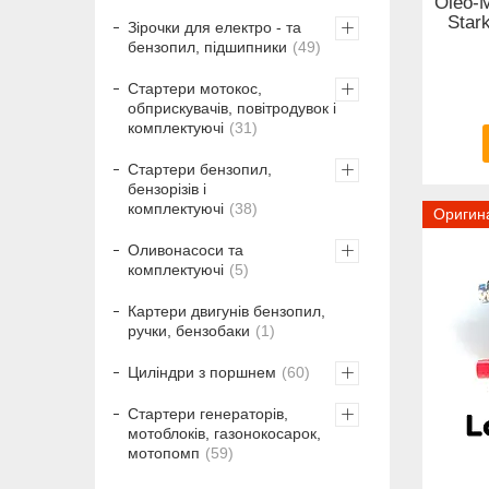
Oleo-M
Star
Зірочки для електро - та
бензопил, підшипники
49
Стартери мотокос,
обприскувачів, повітродувок і
комплектуючі
31
Стартери бензопил,
бензорізів і
комплектуючі
38
Оригин
Оливонасоси та
комплектуючі
5
Картери двигунів бензопил,
ручки, бензобаки
1
Циліндри з поршнем
60
Стартери генераторів,
мотоблоків, газонокосарок,
мотопомп
59