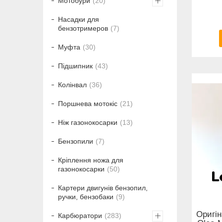
Мотобури
20
Насадки для
бензотримеров
7
Муфта
30
Підшипник
43
Колінвал
36
Поршнева мотокіс
21
Ніж газонокосарки
13
Бензопили
7
Кріплення ножа для
газонокосарки
50
Картери двигунів бензопил,
ручки, бензобаки
9
Оригі
Карбюратори
283