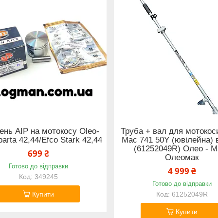
нь AIP на мотокосу Oleo-
Труба + вал для мотокос
arta 42,44/Efco Stark 42,44
Mac 741 50Y (ювілейна) 
(61252049R) Олео - М
699 ₴
Олеомак
Готово до відправки
4 999 ₴
349245
Готово до відправки
Купити
61252049R
Купити