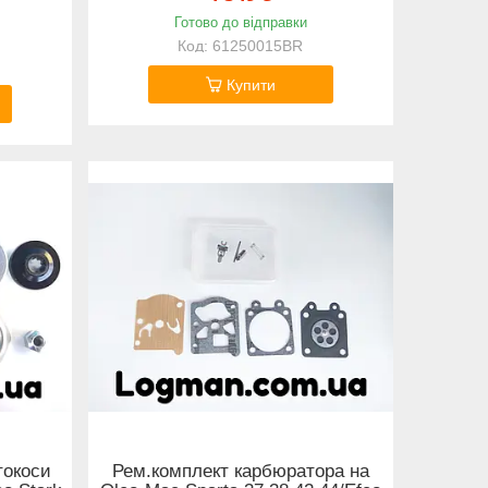
Готово до відправки
61250015BR
Купити
токоси
Рем.комплект карбюратора на