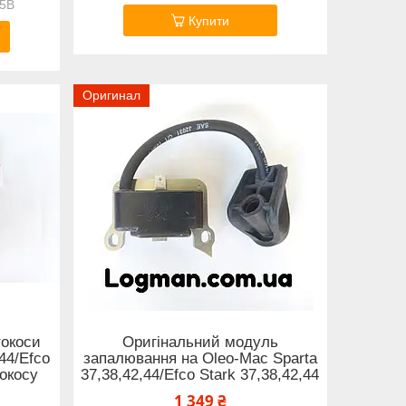
05B
Купити
Оригинал
токоси
Оригінальний модуль
44/Efco
запалювання на Oleo-Mac Sparta
токосу
37,38,42,44/Efco Stark 37,38,42,44
1 349 ₴