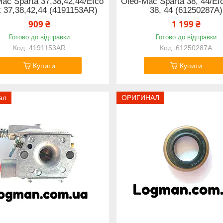
ac Sparta 37,38,42,44/Efco
Oleo-Mac Sparta 38, 44/Ef
k 37,38,42,44 (4191153AR)
38, 44 (61250287A)
909 ₴
1 199 ₴
Готово до відправки
Готово до відправки
4191153AR
61250287A
Купити
Купити
ал
ОРИГИНАЛ