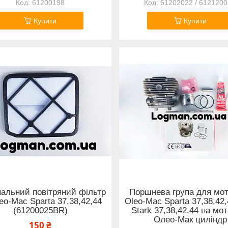
61200198
61202022 / 612120
Купити
Купити
нальний повітряний фільтр
Поршнева група для мо
eo-Mac Sparta 37,38,42,44
Oleo-Mac Sparta 37,38,42,
(61200025BR)
Stark 37,38,42,44 на мо
Олео-Мак циліндр
150 ₴