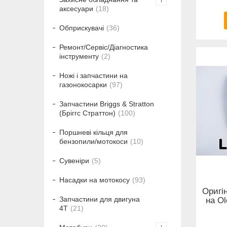
аксесуари
18
Обприскувачі
36
Ремонт/Сервіс/Діагностика
інструменту
2
Ножі і запчастини на
газонокосарки
97
Запчастини Briggs & Stratton
(Бріггс Страттон)
100
Поршневі кільця для
бензопили/мотокоси
10
Сувеніри
5
Насадки на мотокосу
93
Оригі
Запчастини для двигуна
на Ol
4T
21