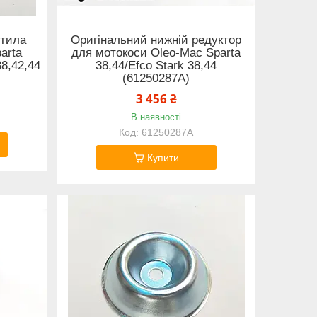
стила
Оригінальний нижній редуктор
arta
для мотокоси Oleo-Mac Sparta
38,42,44
38,44/Efco Stark 38,44
(61250287A)
3 456 ₴
В наявності
61250287A
Купити