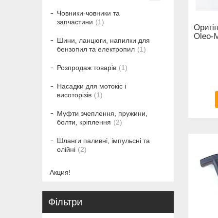
Човники-човники та
запчастини
1
Оригі
Oleo-M
Шини, ланцюги, напилки для
бензопил та електропил
1
Розпродаж товарів
1
Насадки для мотокіс і
висоторізів
1
Муфти зчеплення, пружини,
болти, кріплення
2
Шланги паливні, імпульсні та
олійні
2
Акция!
Фільтри