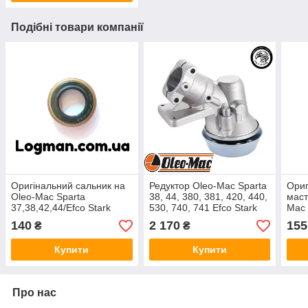
Подібні товари компанії
Оригінальний сальник на
Редуктор Oleo-Mac Sparta
Ориг
Oleo-Mac Sparta
38, 44, 380, 381, 420, 440,
маст
37,38,42,44/Efco Stark
530, 740, 741 Efco Stark
Mac 
37,38,42,44
38, 440 61250287,
37,3
140
2 170
155
₴
₴
61040133
37,3
Купити
Купити
Про нас