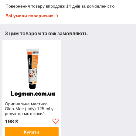
Повернення товару впродовж 14 днів за домовленістю
Всі умови повернення
З цим товаром також замовляють
Оригінальне мастило
Oleo-Mac (Italy) 125 ml у
редуктор мотокоси/
змащення пиляльної
198
₴
шини
Купити