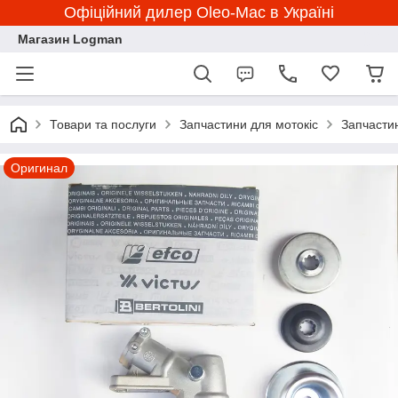
Офіційний дилер Oleo-Mac в Україні
Магазин Logman
Товари та послуги
Запчастини для мотокіс
Запчасти
Оригинал