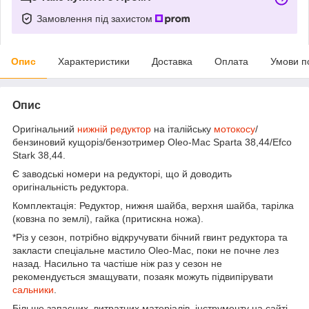
Замовлення під захистом
Опис
Характеристики
Доставка
Оплата
Умови п
Опис
Оригінальний
нижній редуктор
на італійську
мотокосу
/
бензиновий кущоріз/бензотример Oleo-Mac Sparta 38,44/Efco
Stark 38,44.
Є заводські номери на редукторі, що й доводить
оригінальність редуктора.
Комплектація: Редуктор, нижня шайба, верхня шайба, тарілка
(ковзна по землі), гайка (притискна ножа).
*Різ у сезон, потрібно відкручувати бічний гвинт редуктора та
закласти спеціальне мастило Oleo-Mac, поки не почне лез
назад. Насильно та частіше ніж раз у сезон не
рекомендується змащувати, позаяк можуть підвипірувати
сальники
.
Більше запасних, витратних матеріалів, інструменту на сайті