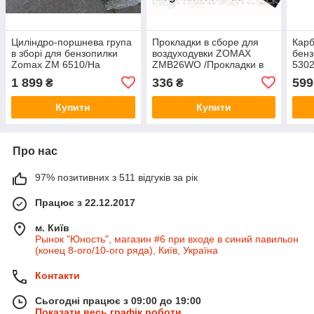
Циліндро-поршнева група
Прокладки в сборе для
Кар
в зборі для бензопилки
воздуходувки ZOMAX
бен
Zomax ZM 6510/На
ZMB26WO /Прокладки в
5302
мотопілу Зомакс ЗМ
зборі на повітродувку
Зома
1 899
336
599
₴
₴
Зомакс ЗМБ26ВО
1E40
Купити
Купити
Про нас
97% позитивних з 511 відгуків за рік
Працює з 22.12.2017
м. Київ
Рынок "Юность", магазин #6 при входе в синий павильон
(конец 8-ого/10-ого ряда), Київ, Україна
Контакти
Сьогодні працює з 09:00 до 19:00
Показати весь графік роботи