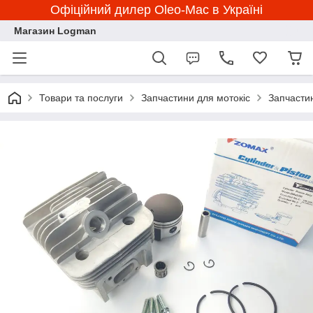
Офіційний дилер Oleo-Mac в Україні
Магазин Logman
Товари та послуги
Запчастини для мотокіс
Запчасти