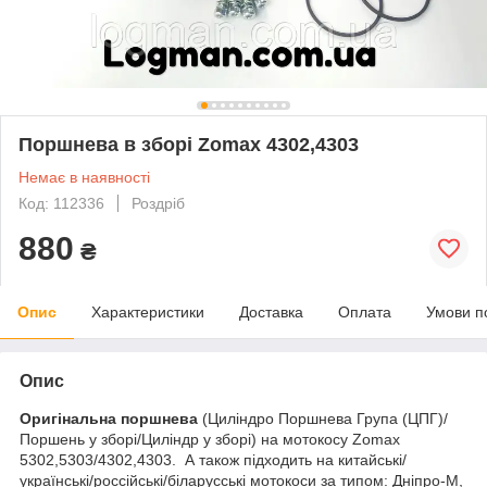
Поршнева в зборі Zomax 4302,4303
Немає в наявності
Код: 112336
Роздріб
880
₴
Опис
Характеристики
Доставка
Оплата
Умови п
Опис
Оригінальна поршнева
(Циліндро Поршнева Група (ЦПГ)/
Поршень у зборі/Циліндр у зборі) на мотокосу Zomax
5302,5303/4302,4303. А також підходить на китайські/
українські/россійські/біларусські мотокоси за типом: Дніпро-М,