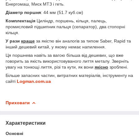
Енергомаш, Миск МТЗ і геть.
Діаметр поршня
: 44 мм (51.7 куб.см)
Комплектація
Циліндр, поршень, кільця, палець,
промисловий підшипник пальця (сепаратор), два стопорні
кільця.
У рази
краще
за якістю він аналогів за типом Saber, Rapid та
інший дешевий китай, у якому немає напилення.
Ця поршнева навіть за вагою більша від дешевих, що вже
говорить за якість використовуваного лиття металу. Зверніть
увагу на тонкощі лиття, різі та кути, як вони
якісно
зроблені.
Більше запасних частин, витратних матеріалів, інструменту на
сайті
Logman.com.ua
Приховати
Характеристики
Основні