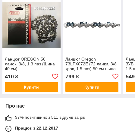
Ланцюг OREGON 56
Ланцюг Oregon
Лан
ланок, 3/8, 1.3 паз (Шина
73LPX072E (72 ланки, 3/8
ЗУБ 
40 см)
крок, 1.5 паз) 50 см шина
1.5 
410
799
549
₴
₴
Купити
Купити
Про нас
97% позитивних з 511 відгуків за рік
Працює з 22.12.2017