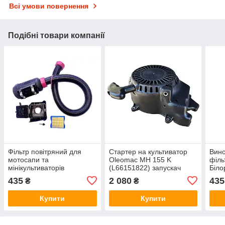
Всі умови повернення
Подібні товари компанії
Фільтр повітряний для
Стартер на культиватор
Вино
мотосапи та
Oleomac MH 155 K
філь
мінікультиваторів
(L66151822) запускач
Біло
Білорусь, Мосилів, RZTK,
ручний на Олеомак
Forte
435
2 080
435
₴
₴
Forte, Vorskla, Hesler,
мотокультуратор
Vilm
Vilmas бензо
Купити
Купити