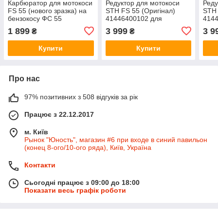
Карбюратор для мотокоси
Редуктор для мотокоси
Реду
FS 55 (нового зразка) на
STH FS 55 (Оригінал)
STH 
бензокосу ФС 55
41446400102 для
4144
(41401200622)
бензокоси ФС 55
ФС 
1 899
3 999
3 9
₴
₴
ОРИГИНАЛ
Купити
Купити
Про нас
97% позитивних з 508 відгуків за рік
Працює з 22.12.2017
м. Київ
Рынок "Юность", магазин #6 при входе в синий павильон
(конец 8-ого/10-ого ряда), Київ, Україна
Контакти
Сьогодні працює з 09:00 до 18:00
Показати весь графік роботи