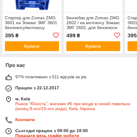
Стартер для Zomax ZMG
Бензобак для Zomax ZMG
Стар
3601 на Зомакс ЗМГ 3601
2602 / на мотокосу Зомакс
3601
бензокосу/мотокосу
ЗМГ 2602, для бензокоси
бенз
чотиритактну стартер/
(1121053)
чоти
395
499
395
₴
₴
пускач/заводне вуст
пуск
Купити
Купити
Про нас
97% позитивних з 511 відгуків за рік
Працює з 22.12.2017
м. Київ
Рынок "Юность", магазин #6 при входе в синий павильон
(конец 8-ого/10-ого ряда), Київ, Україна
Контакти
Сьогодні працює з 09:00 до 19:00
Показати весь графік роботи