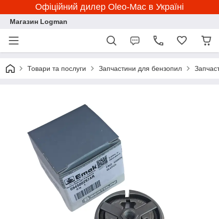
Офіційний дилер Oleo-Mac в Україні
Магазин Logman
Товари та послуги
Запчастини для бензопил
Запчас