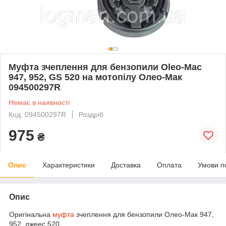
Муфта зчеплення для бензопили Oleo-Mac
947, 952, GS 520 на мотопілу Олео-Мак
094500297R
Немає в наявності
Код: 094500297R
Роздріб
975
₴
Опис
Характеристики
Доставка
Оплата
Умови п
Опис
Оригінальна
муфта
зчеплення для бензопили Олео-Мак 947,
952, джеес 520.