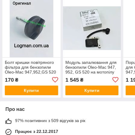
Болт кришки повітряного
Модуль запалювання для
Порш
фільтра для бензопили
бензопили Oleo-Mac 947,
для 
Oleo-Mac 947,952,GS 520
952, GS 520 на мотопілу
947,
на Олео-Мак 50070034R
Олео-Мак 947, 952, 520
мот
170
1 545
1 1
₴
₴
(500
Купити
Купити
Про нас
97% позитивних з 509 відгуків за рік
Працює з 22.12.2017