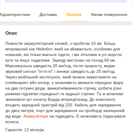
Характеристики
Доставка
Оплата
Умови повернення
Опис
Повністю акумуляторний сигвей, з пробігом 10 км. Більш
витривалий ніж Нейнбот, який не вбивається, особливо для
новачків, які тільки вчаться їздити, і він літатиме в усі жорсткі
кути та якщо падатиме. Заряду вистачає на понад 60 км.
Максимальна швидкість 20 км/год, після приросту, видає
звуковий сигнал "пі-пі-пі" і знижує швидкість до 20 км/год.
Через мобільний застосунок, який можна завантажити на
плеймаркет або еплор, є можливість вмикати передню фару
на два потужні діоди, вмикати/вимикати стрічку, робити різні
режими підсвітки передньої та задньої стрічки. Та ж можливо
змінювати кут нахилу Борда вперед/назад. До комплекту
входить зарядний пристрій від 220. Кабель для заряджання
до двох метрів, порт для заряджання на гіроборді захищений
від води.
Акумулятори
не підводять. Є можливість підкачувати
колеса.
Гарантія: 12 місяців.