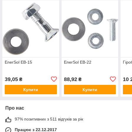
EnerSol EB-15
EnerSol EB-22
Гіро
39,05
88,92
10 
₴
₴
Купити
Купити
Про нас
97% позитивних з 511 відгуків за рік
Працює з 22.12.2017