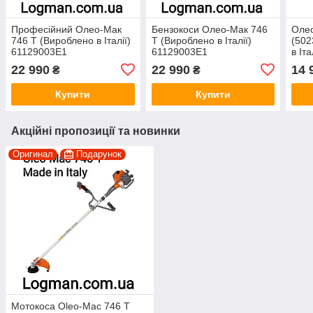
Професійний Олео-Мак
Бензокоси Олео-Мак 746
Оле
746 T (Вироблено в Італії)
T (Вироблено в Італії)
(502
61129003E1
61129003E1
в Іта
22 990
22 990
14 
₴
₴
Купити
Купити
Акційні пропозиції та новинки
Оригинал
Подарунок
Мотокоса Oleo-Mac 746 T