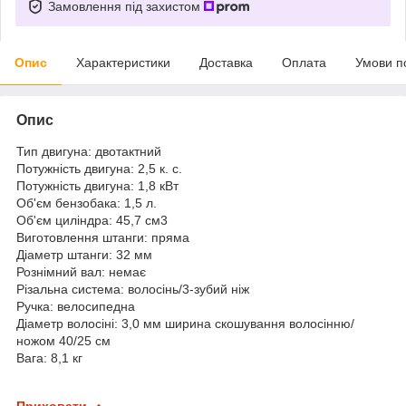
Замовлення під захистом
Опис
Характеристики
Доставка
Оплата
Умови п
Опис
Тип двигуна: двотактний
Потужність двигуна: 2,5 к. с.
Потужність двигуна: 1,8 кВт
Об'єм бензобака: 1,5 л.
Об'єм циліндра: 45,7 см3
Виготовлення штанги: пряма
Діаметр штанги: 32 мм
Рознімний вал: немає
Різальна система: волосінь/3-зубий ніж
Ручка: велосипедна
Діаметр волосіні: 3,0 мм ширина скошування волосінню/
ножом 40/25 см
Вага: 8,1 кг
Приховати