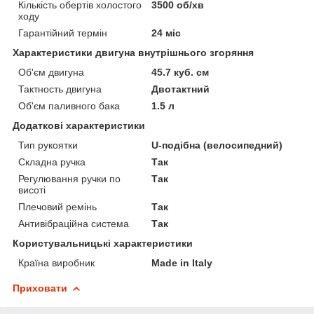
Кількість обертів холостого
3500 об/хв
ходу
Гарантійний термін
24 міс
Характеристики двигуна внутрішнього згоряння
Об'єм двигуна
45.7 куб. см
Тактность двигуна
Двотактний
Об'єм паливного бака
1.5 л
Додаткові характеристики
Тип рукоятки
U-подібна (велосипедний)
Складна ручка
Так
Регулювання ручки по
Так
висоті
Плечовий ремінь
Так
Антивібраційна система
Так
Користувальницькі характеристики
Країна виробник
Made in Italy
Приховати