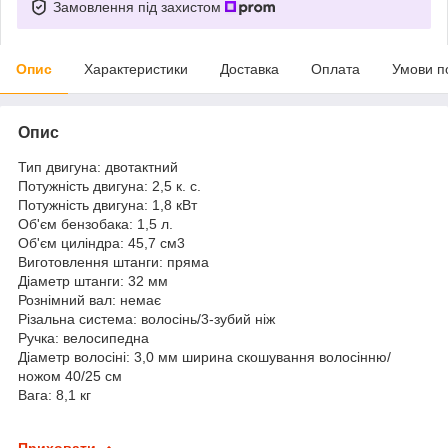
Замовлення під захистом
Опис
Характеристики
Доставка
Оплата
Умови п
Опис
Тип двигуна: двотактний
Потужність двигуна: 2,5 к. с.
Потужність двигуна: 1,8 кВт
Об'єм бензобака: 1,5 л.
Об'єм циліндра: 45,7 см3
Виготовлення штанги: пряма
Діаметр штанги: 32 мм
Рознімний вал: немає
Різальна система: волосінь/3-зубий ніж
Ручка: велосипедна
Діаметр волосіні: 3,0 мм ширина скошування волосінню/
ножом 40/25 см
Вага: 8,1 кг
Приховати