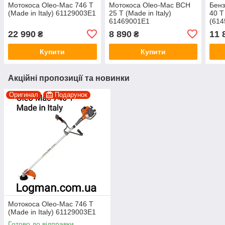
Мотокоса Oleo-Mac 746 T
Мотокоса Oleo-Mac BCH
Бенз
(Made in Italy) 61129003E1
25 T (Made in Italy)
40 T
61469001E1
(61
22 990
8 890
11 
₴
₴
Купити
Купити
Акційні пропозиції та новинки
Оригинал
Подарунок
Мотокоса Oleo-Mac 746 T
(Made in Italy) 61129003E1
Готово до відправки