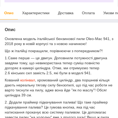
Опис
Характеристики
Доставка
Оплата
Умови п
Опис
Оновлена модель італійської бензинової пили Oleo-Mac 941, з
2018 року в новій корпусі та з новою начинкою!
Що ж італійці покращили, порівнюючи з попередником?!
1.Саме перше — це двигун. Доповнили потужності двигуна
завдяки тому, що невикористана тепер суміш повністю
догоряє в камері циліндра. Отже, ми отримуємо тепер
2.6 кінських сил замість 2.5, які були в моделі 941.
Кований
колінвал
, хромований циліндр, два поршневі кільця
дають нереальну тягову силу бензопилі, що під час роботи не
варто тиснути на пилу, адже вона йде "як по маслу"! Обсяг
циліндра 39 см.
2. Додали праймер підкачування палива! Що таке праймер
підкачування палива? Це гумова кнопка, яка під час
натискання прокачує всю систему паливом. Це допомагає
завести пилку "на холодну" вже з другого разу! Якщо ж пила