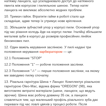
натяжку ланцюга, що ускладнювало доступ до натяжного
гвинта між корпусом і пиляльною шиною. Тепер натяг
ланцюга не викликає абсолютно жодних проблем.
10. Тримач гайок. Втратити гайки в роботі стало ще
складніше, адже тепер їх утримує нове кріплення.
11. Збільшили зубчастий упор у корпусі пили. Основний упор
під час різання колодь йде на корпус пилки. Італійці збільшили
металеві зуби в корпусі до розмірів професійних лінійок
бензинових пил.
12. Один важіль керування заслінкою. У пилі надані три
положення керування
карбюратором
— це:
12.1 Положение "STOP"
12.2 Положення "1" — робоче положення заслінки.
12.3 Положення "-/-" — перше положення заслінки, на якому
ми заводимо пилку спочатку.
13. Різальна гарнітура Шина + Ланцюг. Комплектує різальною
гарнітурою Oleo-Mac, відома фірма "OREGON" (98), яка
виготовляє витратні матеріали (шини, ланцюги, що ведуть
зірочки). Шина має робочу довжину 35 см, а ланцюги
славляться тим, що маленький профіль різального зуба дає
переваги під час ловлі цвяхів у процесі роботи. Після