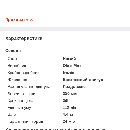
Приховати
Характеристики
Основні
Стан
Новий
Виробник
Oleo-Mac
Країна виробник
Італія
Живлення
Бензиновий двигун
Розташування двигуна
Поздовжнє
Довжина шини
350 мм
Крок ланцюга
3/8"
Рівень шуму
112 дБ
Вага
4.4 кг
Гарантійний термін
24 міс
Характеристики двигуна внутрішнього згоряння