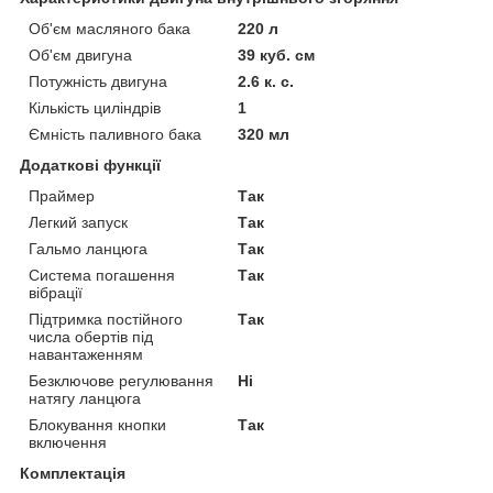
Об'єм масляного бака
220 л
Об'єм двигуна
39 куб. см
Потужність двигуна
2.6 к. с.
Кількість циліндрів
1
Ємність паливного бака
320 мл
Додаткові функції
Праймер
Так
Легкий запуск
Так
Гальмо ланцюга
Так
Система погашення
Так
вібрації
Підтримка постійного
Так
числа обертів під
навантаженням
Безключове регулювання
Ні
натягу ланцюга
Блокування кнопки
Так
включення
Комплектація