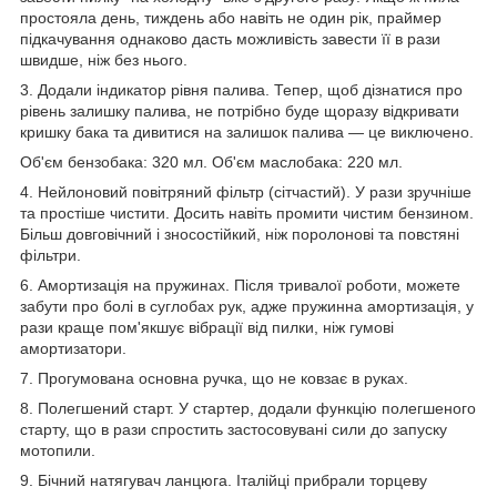
простояла день, тиждень або навіть не один рік, праймер
підкачування однаково дасть можливість завести її в рази
швидше, ніж без нього.
3. Додали індикатор рівня палива. Тепер, щоб дізнатися про
рівень залишку палива, не потрібно буде щоразу відкривати
кришку бака та дивитися на залишок палива — це виключено.
Об'єм бензобака: 320 мл. Об'єм маслобака: 220 мл.
4. Нейлоновий повітряний фільтр (сітчастий). У рази зручніше
та простіше чистити. Досить навіть промити чистим бензином.
Більш довговічний і зносостійкий, ніж поролонові та повстяні
фільтри.
6. Амортизація на пружинах. Після тривалої роботи, можете
забути про болі в суглобах рук, адже пружинна амортизація, у
рази краще пом'якшує вібрації від пилки, ніж гумові
амортизатори.
7. Прогумована основна ручка, що не ковзає в руках.
8. Полегшений старт. У стартер, додали функцію полегшеного
старту, що в рази спростить застосовувані сили до запуску
мотопили.
9. Бічний натягувач ланцюга. Італійці прибрали торцеву