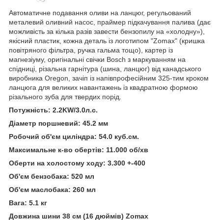
Автоматичне подавання оливи на ланцюг, регульований
металевий оливний насос, праймер підкачування палива (дає
можливість за кілька разів завести бензопилу на «холодну»),
якісний пластик, кожна деталь із логотипом "Zomax" (кришка
повітряного фільтра, ручка гальма тощо), картер із
магнезіуму, оригінальні свічки Bosch з маркуванням на
спідниці, різальна гарнітура (шина, ланцюг) від канадського
виробника Oregon, зачіп із напівпрофесійним 325-тим кроком
ланцюга для великих навантажень із квадратною формою
різального зуба для твердих порід.
Потужність: 2.2KW/3.0л.с.
Діаметр поршневий: 45.2 мм
Робочий об'єм циліндра: 54.0 куб.см.
Максимальне к-во обертів: 11.000 об/хв
Оберти на холостому ходу: 3.300 +-400
Об'єм бензобака: 520 мл
Об'єм маслобака: 260 мл
Вага: 5.1 кг
Довжина шини 38 см (16 дюймів) Zomax