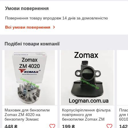
Умови повернення
Повернення товару впродовж 14 днів за домовленістю
Всі умови повернення
Подібні товари компанії
Маховик для бензопили
Корпус/кріплення фільтра
Плас
Zomax ZM 4020 на
повітряного для
для
бензопилу Зомакс
бензопилки Zomax ZM
6010
(Оригінал)
4020,4000, 4002,4100 на
мото
448
199
142
₴
₴