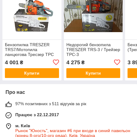
Бензопилка TRESZER
Недорогий бензопила
Бенз
TRS7/Мотопила
TRESZER TRS-3 / Трейзер
(Тре
ланцюгова Тресзер ТРС
ТРС-3
сім
4 001
4 275
3 8
₴
₴
Купити
Купити
Про нас
97% позитивних з 511 відгуків за рік
Працює з 22.12.2017
м. Київ
Рынок "Юность", магазин #6 при входе в синий павильон
(конец 8-ого/10-ого ряда), Київ, Україна