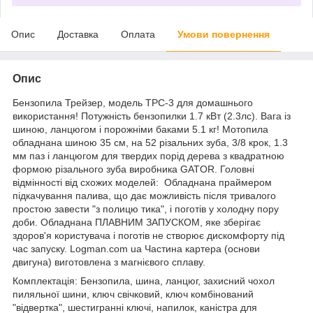
Опис
Доставка
Оплата
Умови повернення
Опис
Бензопила Трейзер, модель ТРС-3 для домашнього
використання! Потужність бензопилки 1.7 кВт (2.3лс). Вага із
шиною, ланцюгом і порожніми баками 5.1 кг! Мотопила
обладнана шиною 35 см, на 52 різальних зуба, 3/8 крок, 1.3
мм паз і ланцюгом для твердих порід дерева з квадратною
формою різального зуба виробника GATOR. Головні
відмінності від схожих моделей: Обладнана праймером
підкачування палива, що дає можливість після тривалого
простою завести "з полицю тика", і поготів у холодну пору
доби. Обладнана ПЛАВНИМ ЗАПУСКОМ, яке зберігає
здоров'я користувача і поготів не створює дискомфорту під
час запуску. Logman.com ua Частина картера (основи
двигуна) виготовлена з магнієвого сплаву.
Комплектація: Бензопила, шина, ланцюг, захисний чохол
пиляльної шини, ключ свічковий, ключ комбінований
"відвертка", шестигранні ключі, напилок, каністра для