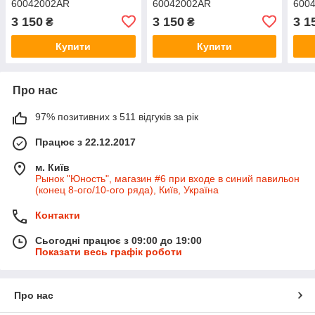
60042002AR
60042002AR
600
3 150
3 150
3 1
₴
₴
Купити
Купити
Про нас
97% позитивних з 511 відгуків за рік
Працює з 22.12.2017
м. Київ
Рынок "Юность", магазин #6 при входе в синий павильон
(конец 8-ого/10-ого ряда), Київ, Україна
Контакти
Сьогодні працює з 09:00 до 19:00
Показати весь графік роботи
Про нас