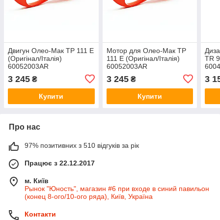
Двигун Олео-Мак ТР 111 E
Мотор для Олео-Мак ТР
Диза
(Оригінал/Італія)
111 E (Оригінал/Італія)
TR 9
60052003AR
60052003AR
600
Олео
3 245
3 245
3 1
₴
₴
Купити
Купити
Про нас
97% позитивних з 510 відгуків за рік
Працює з 22.12.2017
м. Київ
Рынок "Юность", магазин #6 при входе в синий павильон
(конец 8-ого/10-ого ряда), Київ, Україна
Контакти