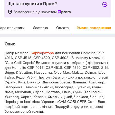
Що таке купити з Пром?
Замовлення під захистом
арактеристики
Доставка
Оплата
Умови повернення
Опис
Набір мембран
карбюратора
для бензопили Homelite CSP
4016, CSP 4518, CSP 4520, CSP 4602 . В нашому магазині
"Сам Собі Сервіс" Ви можете купити мембрани ( діафрагма )
для Homelite CSP 4016, CSP 4518, CSP 4520, CSP 4602, Stihl,
Briggs & Stratton, Husqvarna, Oleo-Mac, Makita, Dolmar, Efco,
Тайга, Кедр, Рубін, Протон і багато інших з доставкою по всій
Україні: Київ, Вінниця, Дніпропетровськ, Донецьк, Житомир,
Запоріжжя, Івано-Франківськ, Кіровоград, Луганськ, Луцьк,
Львів, Миколаїв, Одеса, Полтава, Рівне, Сумы, Тернопіль,
Ужгород, Харків, Херсон, Хмельницький, Черкаси, Чернігів,
Чернівці та інші міста України. «САМ СОБІ СЕРВІС» — Ваш
надійний партнер і помічник. Подаруйте друге життя своєї
бензомоторной техніці.