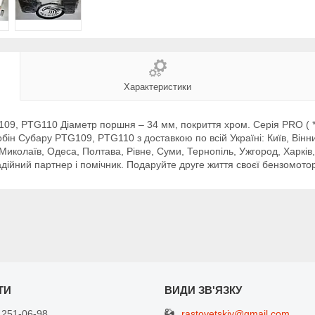
Характеристики
9, PTG110 Діаметр поршня – 34 мм, покриття хром. Серія PRO ( * 
бін Субару PTG109, PTG110 з доставкою по всій Україні: Київ, Він
, Миколаїв, Одеса, Полтава, Рівне, Суми, Тернопіль, Ужгород, Харків
ійний партнер і помічник. Подаруйте друге життя своєї бензомотор
rastovetskiy@gmail.com
 251-06-98