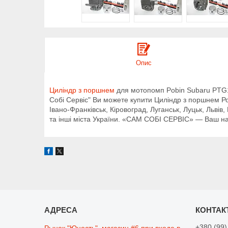
Опис
Циліндр з поршнем
для мотопомп Pobin Subaru PTG10
Собі Сервіс" Ви можете купити Циліндр з поршнем Ро
Івано-Франківськ, Кіровоград, Луганськ, Луцьк, Львів
та інші міста України. «САМ СОБІ СЕРВІС» — Ваш над
+380 (99)
Рынок "Юность", магазин #6 при входе в