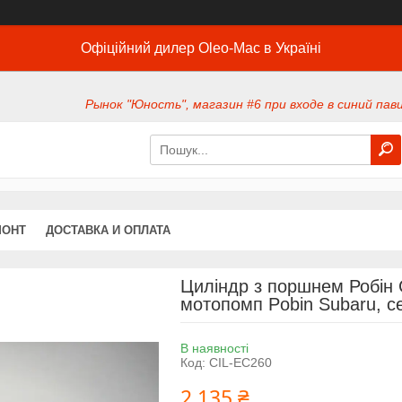
Офіційний дилер Oleo-Mac в Україні
Рынок "Юность", магазин #6 при входе в синий павил
МОНТ
ДОСТАВКА И ОПЛАТА
Циліндр з поршнем Робін
мотопомп Pobin Subaru, с
В наявності
Код:
CIL-EC260
2 135 ₴