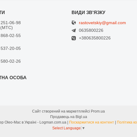
rastovetskiy@gmail.com
 251-06-98
 (МТС)
0635800226
 868-02-55
+380635800226
 537-20-05
 580-02-26
Сайт створений на маркетплейсі
Prom.ua
Продавець на Bigl.ua
Офіційний дилер Oleo-Mac в Україні - Logman.com.ua |
Поскаржитися на контент
|
Політика к
Select Language
▼