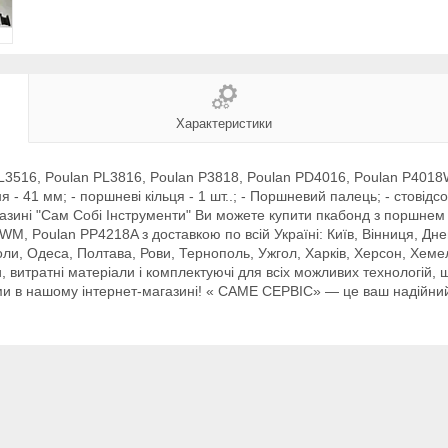
Характеристики
PL3516, Poulan PL3816, Poulan P3818, Poulan PD4016, Poulan P401
 - 41 мм; - поршневі кільця - 1 шт..; - Поршневий палець; - стовідсо
азині "Сам Собі Інструменти" Ви можете купити пкабонд з поршнем
M, Poulan PP4218A з доставкою по всій Україні: Київ, Вінниця, Дн
оли, Одеса, Полтава, Рови, Тернополь, Ужгол, Харків, Херсон, Хемел
и, витратні матеріали і комплектуючі для всіх можливих технологій,
ми в нашому інтернет-магазині! « САМЕ СЕРВІС» — це ваш надійний 