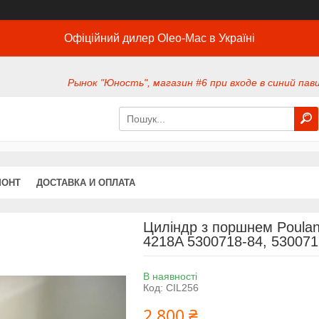
Офіційний дилер Oleo-Mac в Україні
Рынок "Юность", магазин #6 при входе в синий павил
МОНТ
ДОСТАВКА И ОПЛАТА
Циліндр з поршнем Poula
4218A 5300718-84, 530071
В наявності
Код:
CIL256
2 800 ₴