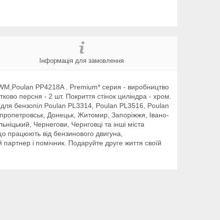
Інформація для замовлення
8WM,Poulan PP4218A . Premium* серия - виробництво
тково персня - 2 шт. Покриття стінок циліндра - хром.
 для бензопіл Poulan PL3314, Poulan PL3516, Poulan
епропетровськ, Донецьк, Житомир, Запоріжжя, Івано-
ьніцький, Чернегови, Чернговці та інші міста
 що працюють від бензинового двигуна,
партнер і помічник. Подаруйте друге життя своїй