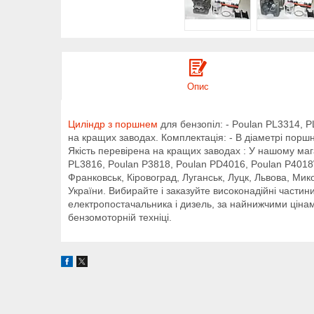
Опис
Циліндр з поршнем
для бензопіл: - Poulan PL3314, 
на кращих заводах. Комплектація: - В діаметрі поршня
Якість перевірена на кращих заводах : У нашому маг
PL3816, Poulan P3818, Poulan PD4016, Poulan P4018W
Франковськ, Кіровоград, Луганськ, Луцк, Львова, Мик
України. Вибирайте і заказуйте високонадійні частин
електропостачальника і дизель, за найнижчими ціна
бензомоторній техніці.