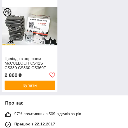
Циліндр з поршнем
McCULLOCH CS42S
CS330 CS360 CS360T
CS370 CS400 CS400T
2 800
₴
CS420T Mac 7-38 7-40 7-
42, 5300718-85
Купити
Про нас
97% позитивних з 509 відгуків за рік
Працює з 22.12.2017