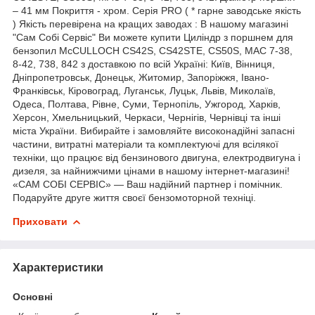
– 41 мм Покриття - хром. Серія PRO ( * гарне заводське якість
) Якість перевірена на кращих заводах : В нашому магазині
"Сам Собі Сервіс" Ви можете купити Циліндр з поршнем для
бензопил McCULLOCH CS42S, CS42STE, CS50S, MAC 7-38,
8-42, 738, 842 з доставкою по всій Україні: Київ, Вінниця,
Дніпропетровськ, Донецьк, Житомир, Запоріжжя, Івано-
Франківськ, Кіровоград, Луганськ, Луцьк, Львів, Миколаїв,
Одеса, Полтава, Рівне, Суми, Тернопіль, Ужгород, Харків,
Херсон, Хмельницький, Черкаси, Чернігів, Чернівці та інші
міста України. Вибирайте і замовляйте високонадійні запасні
частини, витратні матеріали та комплектуючі для всілякої
техніки, що працює від бензинового двигуна, електродвигуна і
дизеля, за найнижчими цінами в нашому інтернет-магазині!
«САМ СОБІ СЕРВІС» — Ваш надійний партнер і помічник.
Подаруйте друге життя своєї бензомоторной техніці.
Приховати
Характеристики
Основні