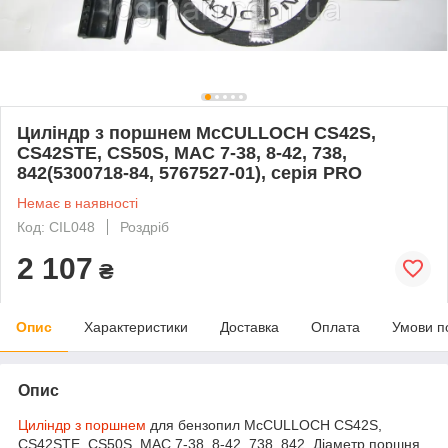
Циліндр з поршнем McCULLOCH CS42S,
CS42STE, CS50S, MAC 7-38, 8-42, 738,
842(5300718-84, 5767527-01), серія PRO
Немає в наявності
Код: CIL048
Роздріб
2 107
₴
Опис
Характеристики
Доставка
Оплата
Умови п
Опис
Циліндр з поршнем
для бензопил McCULLOCH CS42S,
CS42STE, CS50S, MAC 7-38, 8-42, 738, 842. Діаметр поршня