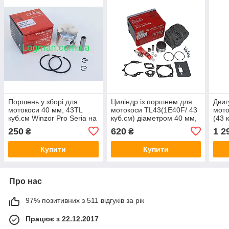
Поршень у зборі для
Циліндр із поршнем для
Двиг
мотокоси 40 мм, 43TL
мотокоси TL43(1E40F/ 43
мото
куб.см Winzor Pro Seria на
куб.см) діаметром 40 мм,
(43 
бензокосу 1E40F
графіт напилення Вінзор
всіх
250
620
1 2
₴
₴
Про Серія
від 
Купити
Купити
Про нас
97% позитивних з 511 відгуків за рік
Працює з 22.12.2017