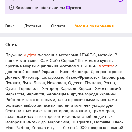
Замовлення під захистом
Опис
Доставка
Оплата
Умови повернення
Опис
Пружина
муфти
зчеплення мотопомп 1E40F-6, мотокіс. В
нашем магазине "Сам Себе Сервис" Вы можете купить
пружина муфты сцепления мотопомп 1E40F-6,
мотокос
с
доставкой по всей Украине: Киев, Винница, Днепропетровск,
Донецк, Житомир, Запорожье, Ивано-Франковск, Кировоград,
Луганск, Луцк, Львов, Николаев, Одесса, Полтава, Ровно,
Сумы, Тернополь, Ужгород, Харьков, Херсон, Хмельницкий,
Черкассы, Чернигов, Черновцы и другие города Украины.
Работаем как с оптовыми, так и с розничными клиентами.
Большой выбор запасных частей и комплектующих для
бензопил, мотокос, генераторов, мотопомп, триммеров,
газонокосилок, высоторезов, измельчителей, лодочных
моторов и многих др. марок Stihl, Husqvarna, Homelite, Oleo-
Mac, Partner, Zenoah и т.д. — более 1 000 товарных позиций.