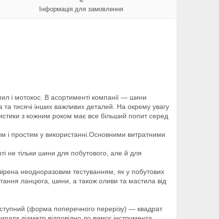
Інформація для замовлення
ил і мотокос. В асортименті компанії — шини
на та тисячі інших важливих деталей. На окрему увагу
ристики з кожним роком має все більший попит серед
им і простим у використанні.Основними витратними
ті не тільки шини для побутового, але й для
вірена неодноразовим тестуванням, як у побутових
истання ланцюга, шини, а також оливи та мастила від
аступний (форма поперечного перерізу) — квадрат
бирати діаметр відповідно до вимог інструмента.