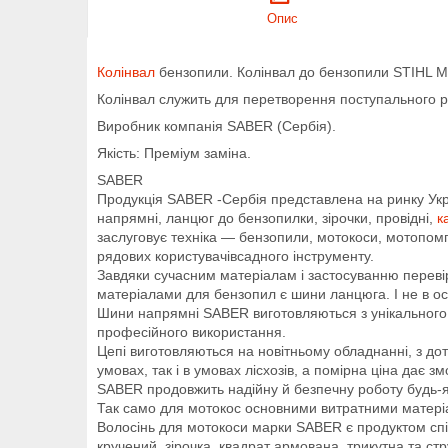
Опис
Колінвал
бензопили. Колінвал до бензопили STIHL 
Колінвал служить для перетворення поступального ру
Виробник компанія SABER (Сербія).
Якість: Преміум заміна.
SABER
Продукція SABER -Сербія представлена на ринку Укр
напрямні, ланцюг до бензопилки, зірочки, провідні,
к
заслуговує техніка — бензопили, мотокоси, мотопомп
рядових користувачівсадного інструменту.
Завдяки сучасним матеріалам і застосуванню переві
матеріалами для бензопил є шини ланцюга. І не в ост
Шини напрямні SABER виготовляються з унікального сп
професійного використання.
Цепі виготовляються на новітньому обладнанні, з д
умовах, так і в умовах лісхозів, а помірна ціна дає
SABER продовжить надійну й безпечну роботу будь-я
Так само для мотокос основними витратними матеріал
Волосінь для мотокоси марки SABER є продуктом спі
кручений, зірочка, квадрат армована, трикутна та ст