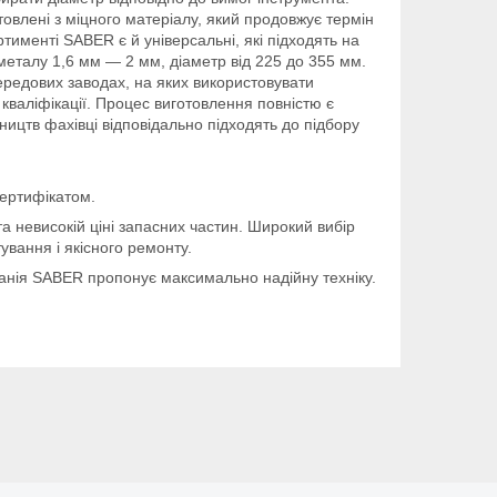
овлені з міцного матеріалу, який продовжує термін
тименті SABER є й універсальні, які підходять на
еталу 1,6 мм — 2 мм, діаметр від 225 до 355 мм.
ередових заводах, на яких використовувати
кваліфікації. Процес виготовлення повністю є
ицтв фахівці відповідально підходять до підбору
сертифікатом.
а невисокій ціні запасних частин. Широкий вибір
ування і якісного ремонту.
панія SABER пропонує максимально надійну техніку.