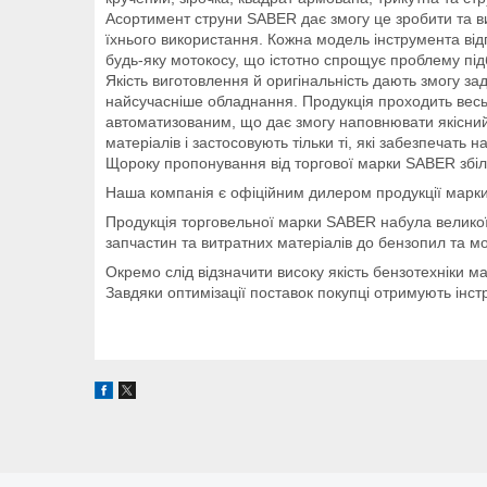
Асортимент струни SABER дає змогу це зробити та ви
їхнього використання. Кожна модель інструмента відп
будь-яку мотокосу, що істотно спрощує проблему пі
Якість виготовлення й оригінальність дають змогу з
найсучасніше обладнання. Продукція проходить весь 
автоматизованим, що дає змогу наповнювати якісний 
матеріалів і застосовують тільки ті, які забезпечать 
Щороку пропонування від торгової марки SABER збіл
Наша компанія є офіційним дилером продукції марки
Продукція торговельної марки SABER набула великої п
запчастин та витратних матеріалів до бензопил та м
Окремо слід відзначити високу якість бензотехніки 
Завдяки оптимізації поставок покупці отримують інстр