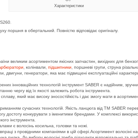
Характеристики
MS260.
ху поршня в обертальний. Повністю відповідає оригіналу.
аїни великим асортиментом якісних запчастин, вихідних для бензоп
арбюратори
, колінвали,
підшипники
, поршневі групи, струна різаль
и, двигуни, генератори, яка має підвищені експлуатаційні характе
рених інноваційних технологій інструмент SABER є надійним, зручн
анню чергу від їх якості залежить робота інструмента.
лаву, який має високу зносостійкість і дає змогу мати в асортимен
отриманням сучасних технологій. Якість ланцюга від ТМ SABER пере
 змогу достоту конкурувати з іменитими брендами. У комплексі викор
кого інструмента.
ами є волосінь косильна, головки та ножі.
впраці з провідними компаніями в цій сфері.Асортимент волосіні н
руна пилка. До вибору волосіні треба підходити відповідально та під