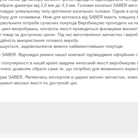
брати діаметри від 2,0 мм до 3,3 мм. Головки косильні SABER вигот
овідає унікальному типу кріплення косильних головок. Однак в асор
дбору для споживача. Ножі для мотокоса від SABER мають товщину м
адовольнити потреби сучасних покупців.Виробництво проходить на п
цикл випробувань, контроль якості проводиться фахівцями високої 
товар за доступною ціною. Під час виготовлення запчастин і виробн
надійність використання готового виробу.
ьшується, задовольняючи вимоги найвимогливіших покупців.
 SABER. Відповідні ремені нашої компанії підтверджені офіційним 
опулярності в нашій країні завдяки непоганій якості виробництва т
отокос дозволяє обрати саме те, що потрібно для впевненого корист
марки SABER. Являючись експертом в царині якісних запчастин, ком
умент високої якості по доступній ціні.