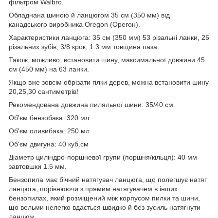
фільтром Walbro.
Обладнана шиною й ланцюгом 35 см (350 мм) від
канадського виробника Oregon (Орегон).
Характеристики ланцюга: 35 см (350 мм) 53 різальні ланки, 26
різальних зубів, 3/8 крок, 1.3 мм товщина паза.
Також, можливо, встановити шину, максимальної довжини 45
см (450 мм) на 63 ланки.
Якщо вже зовсім обрізати гілки дерев, можна встановити шину
20,25,30 сантиметрів!
Рекомендована довжина пиляльної шини: 35/40 см.
Об'єм бензобака: 320 мл
Об'єм оливибака: 250 мл
Об'єм двигуна: 40 куб.см
Діаметр циліндро-поршневої групи (поршня/кільця): 40 мм
завтовшки 1.5 мм.
Бензопила має бічний натягувач ланцюга, що полегшує натяг
ланцюга, порівнюючи з прямим натягувачем в інших
бензопилах, який розміщений між корпусом пилки та шини,
що вельми нелегко вдається швидко й без зусиль натягнути
ланцюж.