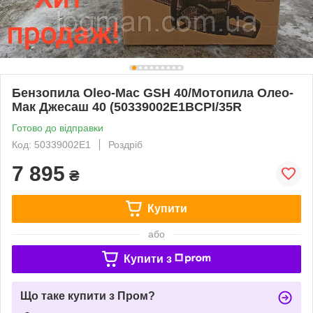
Бензопила Oleo-Mac GSH 40/Мотопила Олео-
Мак Джесаш 40 (50339002E1BCPI/35R
Готово до відправки
Код: 50339002E1
Роздріб
7 895
₴
Купити
або
Купити з
Що таке купити з Пром?