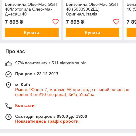
Бензопила Oleo-Mac GSH
Бензопила Oleo-Mac GSH
Бен
40/Мотопила Олео-Мак
40 (50339002E1)
40 (
Джесаш 40
Оригінал, Італія
(50339002E1BCPI/35R
7 895
7 895
7 8
₴
₴
Купити
Купити
Про нас
97% позитивних з 511 відгуків за рік
Працює з 22.12.2017
м. Київ
Рынок "Юность", магазин #6 при входе в синий павильон
(конец 8-ого/10-ого ряда), Київ, Україна
Контакти
Сьогодні працює з 09:00 до 19:00
Показати весь графік роботи