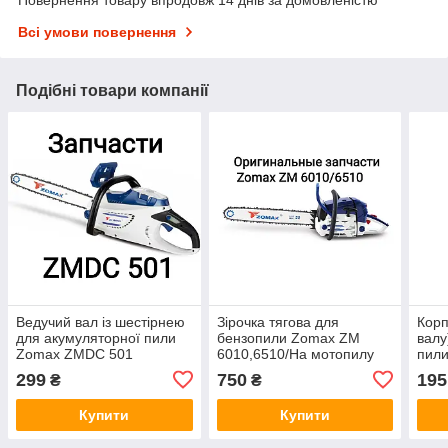
Повернення товару впродовж 14 днів за домовленістю
Всі умови повернення
Подібні товари компанії
Ведучий вал із шестірнею
Зірочка тягова для
Корп
для акумуляторної пили
бензопили Zomax ZM
валу
Zomax ZMDC 501
6010,6510/На мотопилу
пил
шестерня на Зомакс
Зомакс ЗМ
Зом
299
750
195
₴
₴
Купити
Купити