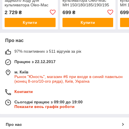
заднього ходу для
культиватора Oleo-Mac
куль
культиватора Oleo-Mac
MH 150/180/185/190/195
MH 1
MH 150, 170, 180, 185,
R/RK (68670044R) на
R/RK
2 729
699
699
₴
₴
190, 195 R, RK, RKS
Олео-Мак
Оле
Купити
Купити
Про нас
97% позитивних з 511 відгуків за рік
Працює з 22.12.2017
м. Київ
Рынок "Юность", магазин #6 при входе в синий павильон
(конец 8-ого/10-ого ряда), Київ, Україна
Контакти
Сьогодні працює з 09:00 до 19:00
Показати весь графік роботи
Про нас