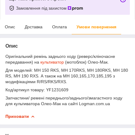
Замовлення під захистом
Опис
Доставка
Оплата
Умови повернення
Опис
Оригінальний ремінь заднього ходу (реверс/кліночасне
передавання) на
культиватор
(мотоблок) Олео-Мак.
Для моделей: MH 150 RKS, MH 170RKS, MH 180RKS, MH 180
RS, MH 190 RXS. А також на MH 160,165,170,185,195 з
модифікаціями R/RS/RKS/RXS.
Код/артикул товару: YF1231609
Запчастини/ ремені переднього/заднього/змагастного ходу
для культиватора Олео-Мак на сайті Logman.com.ua
Приховати