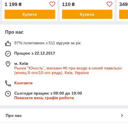
Олео-Мак 753
35, 35C (50240110R) На
Макс
1 199
110
349
₴
₴
Олео-Мак
Олео
Купити
Купити
Про нас
97% позитивних з 511 відгуків за рік
Працює з 22.12.2017
м. Київ
Рынок "Юность", магазин #6 при входе в синий павильон
(конец 8-ого/10-ого ряда), Київ, Україна
Контакти
Сьогодні працює з 09:00 до 19:00
Показати весь графік роботи
Про нас