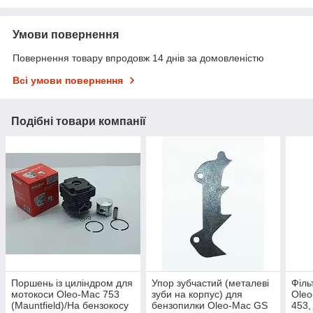
Умови повернення
Повернення товару впродовж 14 днів за домовленістю
Всі умови повернення
Подібні товари компанії
Поршень із циліндром для
Упор зубчастий (металеві
Філь
мотокоси Oleo-Mac 753
зуби на корпус) для
Oleo
(Mauntfield)/На бензокосу
бензопилки Oleo-Mac GS
453,