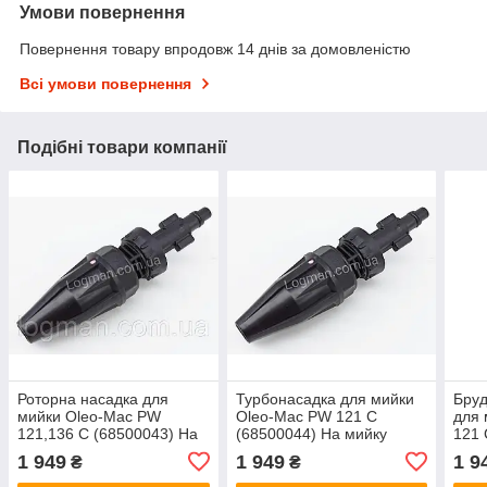
Умови повернення
Повернення товару впродовж 14 днів за домовленістю
Всі умови повернення
Подібні товари компанії
Роторна насадка для
Турбонасадка для мийки
Бруд
мийки Oleo-Mac PW
Oleo-Mac PW 121 C
для 
121,136 C (68500043) На
(68500044) На мийку
121 
мийку Олео-Мак
Олео-Мак мійки високого
мийк
1 949
1 949
1 9
₴
₴
тиску ПВ роторна/кругів
висо