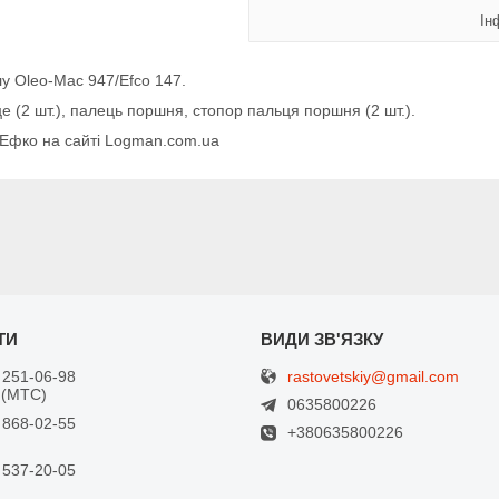
Ін
лу Oleo-Mac 947/Efco 147.
 (2 шт.), палець поршня, стопор пальця поршня (2 шт.).
/Ефко на сайті Logman.com.ua
rastovetskiy@gmail.com
 251-06-98
 (МТС)
0635800226
 868-02-55
+380635800226
 537-20-05