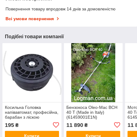
Повернення товару впродовж 14 днів за домовленістю
Всі умови повернення
Подібні товари компанії
Косильна Головка
Бензокоса Oleo-Mac BCH
Мот
напівавтомат, професійна,
40 T (Made in Italy)
40 Т
барабан з ліскою
(61459001E1N)
614
M10*1.25, D=120 мм
195
11 890
11 
₴
₴
Купити
Купити