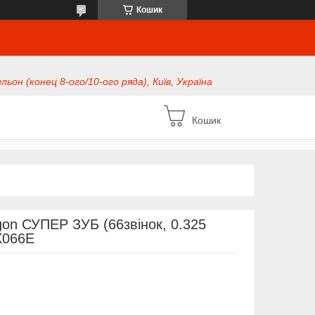
Кошик
ьон (конец 8-ого/10-ого ряда), Київ, Україна
Кошик
on СУПЕР ЗУБ (66звінок, 0.325
X066E