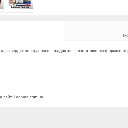
Ін
ля твердих порід дерева з квадратною, загартованою формою різа
на сайті Logman.com.ua