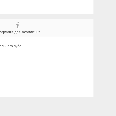
формація для замовлення
льного зуба.