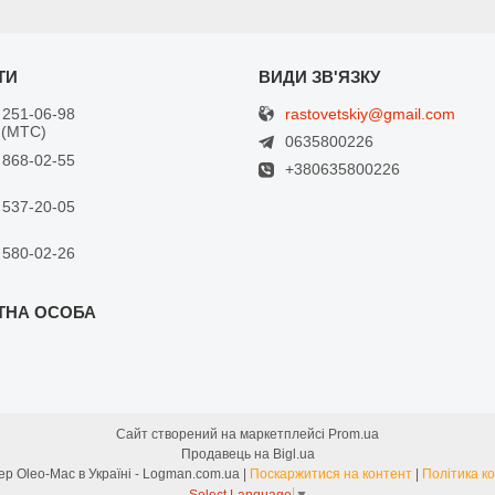
rastovetskiy@gmail.com
 251-06-98
 (МТС)
0635800226
 868-02-55
+380635800226
 537-20-05
 580-02-26
Сайт створений на маркетплейсі
Prom.ua
Продавець на Bigl.ua
Офіційний дилер Oleo-Mac в Україні - Logman.com.ua |
Поскаржитися на контент
|
Політика к
Select Language
▼