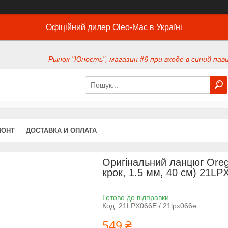
Офіційний дилер Oleo-Mac в Україні
Рынок "Юность", магазин #6 при входе в синий павил
МОНТ
ДОСТАВКА И ОПЛАТА
Оригінальний ланцюг Oreg
крок, 1.5 мм, 40 см) 21LP
Готово до відправки
Код:
21LPX066E / 21lpx066e
549 ₴